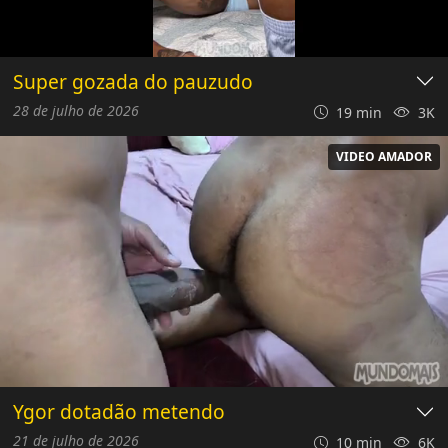
Super gozada do pauzudo
28 de julho de 2026
19 min
3K
VIDEO AMADOR
Ygor dotadão metendo
21 de julho de 2026
10 min
6K