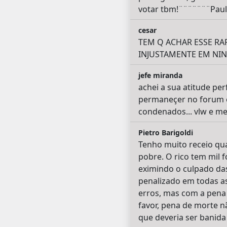
votar tbm!¨¨¨¨¨¨¨Paul
cesar
TEM Q ACHAR ESSE RAP
INJUSTAMENTE EM NING
jefe miranda
achei a sua atitude pe
permaneçer no forum e
condenados... vlw e meu
Pietro Barigoldi
Tenho muito receio qu
pobre. O rico tem mil 
eximindo o culpado das
penalizado em todas as
erros, mas com a pena 
favor, pena de morte nã
que deveria ser banida 