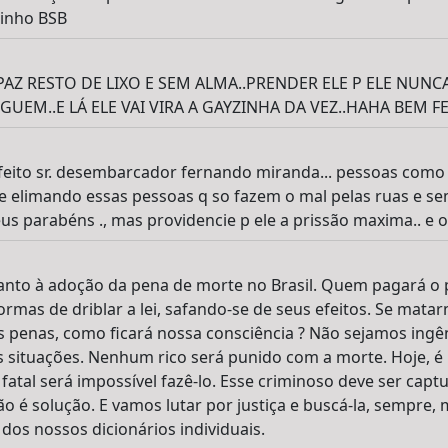
inho BSB
AZ RESTO DE LIXO E SEM ALMA..PRENDER ELE P ELE NUNC
UEM..E LÁ ELE VAI VIRA A GAYZINHA DA VEZ..HAHA BEM FE
rfeito sr. desembarcador fernando miranda... pessoas como
 elimando essas pessoas q so fazem o mal pelas ruas e s
s parabéns ., mas providencie p ele a prissão maxima.. e o 
anto à adoção da pena de morte no Brasil. Quem pagará o p
formas de driblar a lei, safando-se de seus efeitos. Se mat
 penas, como ficará nossa consciência ? Não sejamos ingê
 situações. Nenhum rico será punido com a morte. Hoje, é
fatal será impossível fazê-lo. Esse criminoso deve ser capt
o é solução. E vamos lutar por justiça e buscá-la, sempre,
dos nossos dicionários individuais.