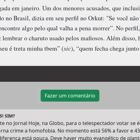
gada em janeiro. Um dos menores acusados, que inclusi
do no Brasil, dizia em seu perfil no Orkut: "Se você não
 encontre algo pelo qual valha a pena morrer”. No perfi
az lembrar o charuto usado pelos mafiosos. Além disso,
eu é treta minha tbem” (
sic
), “quem fecha chega junto
Fazer um comentário
! SIM?
 no Jornal Hoje, na Globo, para o telespectador votar se é
orna crime a homofobia. No momento está 56% a favor e 43
diferença está pouca. Deve haver muito evangélico de plan