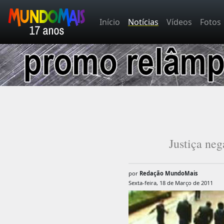
Início
Notícias
Vídeos
Fotos
Justiça neg
por
Redação MundoMais
Sexta-feira, 18 de Março de 2011