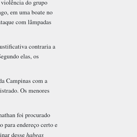
 violência do grupo
ngo, em uma boate no
 ataque com lâmpadas
tificativa contraria a
Segundo elas, os
eda Campinas com a
gistrado. Os menores
nathan foi procurado
do para endereço certo e
minar desse
habeas