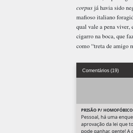
corpus
já havia sido ne
mafioso italiano foragi
qual vale a pena viver,
cigarro na boca, que f
como “treta de amigo m
Comentários (19)
PRISÃO P/ HOMOFÓBICOS
Pessoal, há uma enquete
aprovação da lei que t
pode ganhar, gente! A 