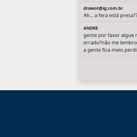
drawot@ig.com.br
Ah... a fera está presa?
ANDRE
gente por favor algue m
errado?não me lembro d
a gente fica meio perd