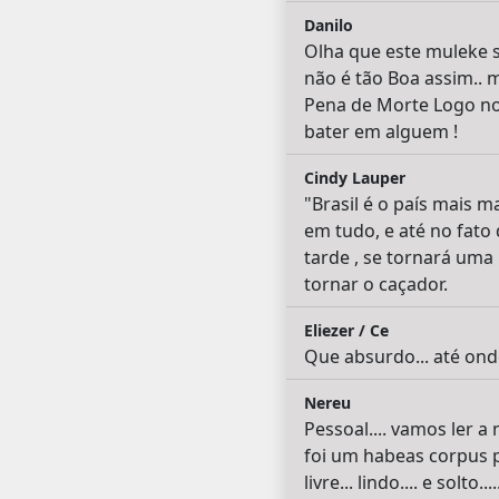
Danilo
Olha que este muleke s
não é tão Boa assim.. 
Pena de Morte Logo no P
bater em alguem !
Cindy Lauper
"Brasil é o país mais 
em tudo, e até no fato
tarde , se tornará uma 
tornar o caçador.
Eliezer / Ce
Que absurdo... até onde
Nereu
Pessoal.... vamos ler a 
foi um habeas corpus p
livre... lindo.... e solto....