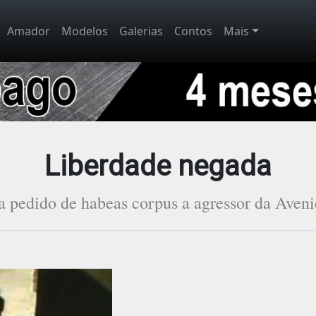
Amador
Modelos
Galerias
Contos
Mais
Liberdade negada
a pedido de habeas corpus a agressor da Aveni