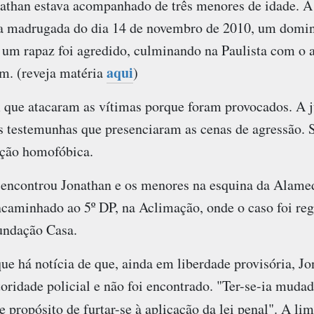
nathan estava acompanhado de três menores de idade. A
 madrugada do dia 14 de novembro de 2010, um domi
um rapaz foi agredido, culminando na Paulista com o
aqui
em. (reveja matéria
)
que atacaram as vítimas porque foram provocados. A jus
s testemunhas que presenciaram as cenas de agressão. 
ação homofóbica.
) encontrou Jonathan e os menores na esquina da Alam
encaminhado ao 5º DP, na Aclimação, onde o caso foi re
undação Casa.
e há notícia de que, ainda em liberdade provisória, Jo
toridade policial e não foi encontrado. "Ter-se-ia muda
e propósito de furtar-se à aplicação da lei penal". A li