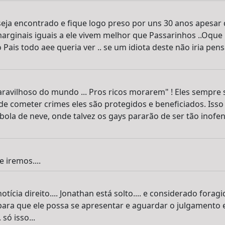
eja encontrado e fique logo preso por uns 30 anos apesar qu
marginais iguais a ele vivem melhor que Passarinhos ..Oque 
ais todo aee queria ver .. se um idiota deste não iria pens
maravilhoso do mundo ... Pros ricos morarem" ! Eles sempre
 de cometer crimes eles são protegidos e beneficiados. Iss
bola de neve, onde talvez os gays pararão de ser tão inofen
 iremos....
notícia direito.... Jonathan está solto.... e considerado fora
ara que ele possa se apresentar e aguardar o julgamento em
. só isso...