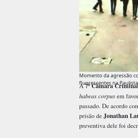
Momento da agressão c
fluorescentes na Paulista
7ª Câmara Criminal 
A
habeas corpus
em favor
passado. De acordo com
Jonathan La
prisão de
preventiva dele foi dec