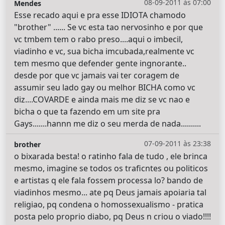
08-09-2011 às 07:00
Mendes
Esse recado aqui e pra esse IDIOTA chamodo
"brother" ...... Se vc esta tao nervosinho e por que
vc tmbem tem o rabo preso....aqui o imbecil,
viadinho e vc, sua bicha imcubada,realmente vc
tem mesmo que defender gente ingnorante..
desde por que vc jamais vai ter coragem de
assumir seu lado gay ou melhor BICHA como vc
diz....COVARDE e ainda mais me diz se vc nao e
bicha o que ta fazendo em um site pra
Gays.......hannn me diz o seu merda de nada..........
07-09-2011 às 23:38
brother
o bixarada besta! o ratinho fala de tudo , ele brinca
mesmo, imagine se todos os traficntes ou politicos
e artistas q ele fala fossem processa lo? bando de
viadinhos mesmo... ate pq Deus jamais apoiaria tal
religiao, pq condena o homossexualismo - pratica
posta pelo proprio diabo, pq Deus n criou o viado!!!!