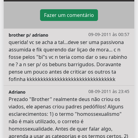
Fazer um comentário
09-09-2011 às 00:57
brother p/ adriano
querida! vc se acha a tal...deve ser uma passivona
assumida e fik querendo dar liçao de mora... c n
fosse pelos "bi"s vc n teria como dar o seu rabinho
ne ? a n ser p/ os bebuns barrigudos. Doravante
pense um pouco antes de criticar os outros ta
fofinha kkkkkkkkkkkkkkkkkkkkkkkkkkkkkkkk
08-09-2011 às 23:45
Adriano
Prezado "Brother" realmente deus não criou os
viados, ele apenas criou padres pedófilos! Alguns
esclarecimentos: 1) o termo "homossexualismo"
não é mais utilizado, o correto é
homossexualidade. Antes de quer falar algo,
aprenda a usar as categorias e os termos certos. 2)