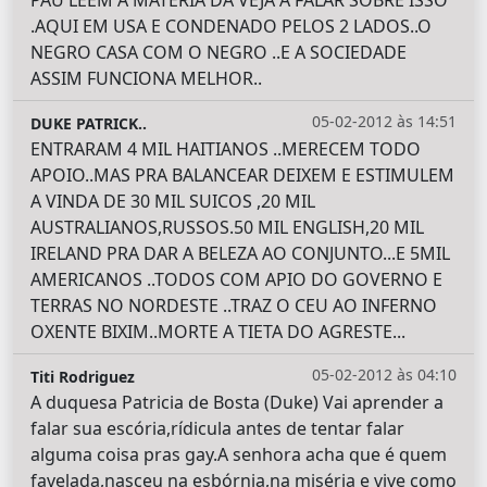
PAU LEEM A MATERIA DA VEJA A FALAR SOBRE ISSO
.AQUI EM USA E CONDENADO PELOS 2 LADOS..O
NEGRO CASA COM O NEGRO ..E A SOCIEDADE
ASSIM FUNCIONA MELHOR..
05-02-2012 às 14:51
DUKE PATRICK..
ENTRARAM 4 MIL HAITIANOS ..MERECEM TODO
APOIO..MAS PRA BALANCEAR DEIXEM E ESTIMULEM
A VINDA DE 30 MIL SUICOS ,20 MIL
AUSTRALIANOS,RUSSOS.50 MIL ENGLISH,20 MIL
IRELAND PRA DAR A BELEZA AO CONJUNTO...E 5MIL
AMERICANOS ..TODOS COM APIO DO GOVERNO E
TERRAS NO NORDESTE ..TRAZ O CEU AO INFERNO
OXENTE BIXIM..MORTE A TIETA DO AGRESTE...
05-02-2012 às 04:10
Titi Rodriguez
A duquesa Patricia de Bosta (Duke) Vai aprender a
falar sua escória,rídicula antes de tentar falar
alguma coisa pras gay.A senhora acha que é quem
favelada,nasceu na esbórnia,na miséria e vive como