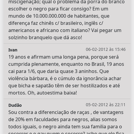
miscigenação; qual o problema da porra do branco
escolher o negro para ficar consigo? Em um
mundo de 10.000.000.000 de habitantes, que
diferença faz chinês c/ brasileiro, inglês c/
americanos e africano com italiano? Vai pegar um
solzinho branquelo que dá asco!
06-02-2012 às 15:46
Ivan
19 anos e afirmam uma longa pena, porque será
cumprida plenamente, enquanto no Brasil, 19 anos
cai para 1/6, que daria quase 3 aninhos. Que
violência bárbara, é o cúmulo da ignorância achar
que bicha e sapatão têm de ser hostilizados e até
mortos. Oh, autoestima baixa!
05-02-2012 às 22:11
Dudão
Sou contra a diferenciação de raças , de vantagens
de 20% em faculdades para negros, alias somos
todos iguais, o negro ainda tem sua familia para o
socorrer e o gay quem o socorre? acho que ele fica