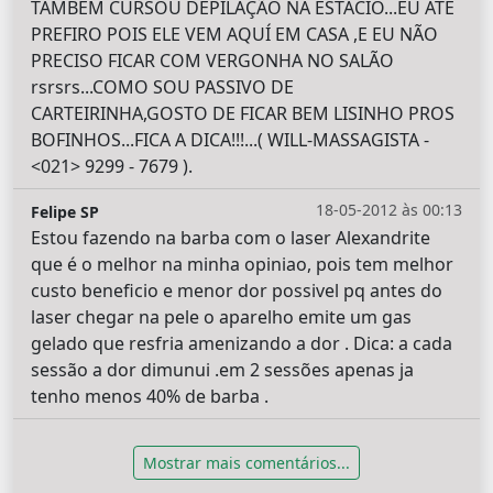
TAMBÉM CURSOU DEPILAÇÃO NA ESTÁCIO...EU ATÉ
PREFIRO POIS ELE VEM AQUÍ EM CASA ,E EU NÃO
PRECISO FICAR COM VERGONHA NO SALÃO
rsrsrs...COMO SOU PASSIVO DE
CARTEIRINHA,GOSTO DE FICAR BEM LISINHO PROS
BOFINHOS...FICA A DICA!!!...( WILL-MASSAGISTA -
<021> 9299 - 7679 ).
18-05-2012 às 00:13
Felipe SP
Estou fazendo na barba com o laser Alexandrite
que é o melhor na minha opiniao, pois tem melhor
custo beneficio e menor dor possivel pq antes do
laser chegar na pele o aparelho emite um gas
gelado que resfria amenizando a dor . Dica: a cada
sessão a dor dimunui .em 2 sessões apenas ja
tenho menos 40% de barba .
Mostrar mais comentários...