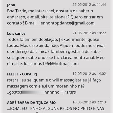
22-05-2012 às 11:44
John
Boa Tarde, me interessei, gostaria de saber o
endereço, e-mail, site, telefones? Quero entrar em
contato ! E-mail : lennontopdance@gmail.com
21-05-2012 às 18:22
Luis carlos
Todos falam em depilação. J´experimentei quase
todos. Mas esse ainda não. Alguém pode me enviar
o endereço da clínica? Também gostaria de saber
se alguém sabe onde se faz clareamento anal. Meu
e´mail é: luiscarlos1964@hotmail.com
19-05-2012 às 14:02
FELIPE - COPA :RJ
rsrsrs...eu sei quem é o will massagista,eu já faço
massagem com ele,é um moreninho né?
..gostosiiiiiiiiiiiiiiiiiiiiiinnnnho !!! rsrsrs
18-05-2012 às 22:13
ADRÉ BARRA DA TIJUCA RIO
...BOM, EU TENHO ALGUNS PELOS NO PEITO E NAS