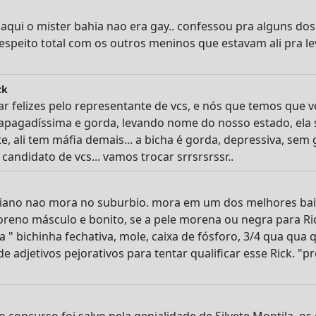
qui o mister bahia nao era gay.. confessou pra alguns dos 
espeito total com os outros meninos que estavam ali pra l
ck
r felizes pelo representante de vcs, e nós que temos que ve
 apagadíssima e gorda, levando nome do nosso estado, ela
 ali tem máfia demais... a bicha é gorda, depressiva, sem gr
andidato de vcs... vamos trocar srrsrsrssr..
aiano nao mora no suburbio. mora em um dos melhores bair
oreno másculo e bonito, se a pele morena ou negra para Ri
a " bichinha fechativa, mole, caixa de fósforo, 3/4 qua qua 
e adjetivos pejorativos para tentar qualificar esse Rick. "p