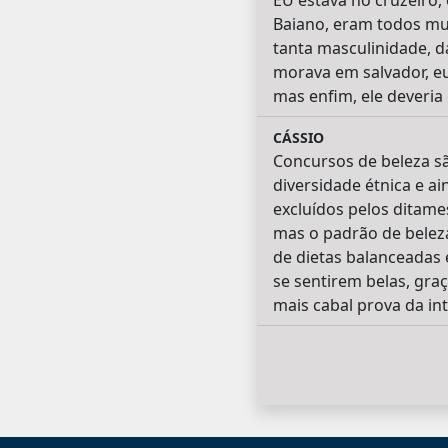
EU estava no cruzeiro, 
Baiano, eram todos mui
tanta masculinidade, d
morava em salvador, eu
mas enfim, ele deveria
CÁSSIO
Concursos de beleza sã
diversidade étnica e a
excluídos pelos ditam
mas o padrão de beleza
de dietas balanceadas 
se sentirem belas, gra
mais cabal prova da in