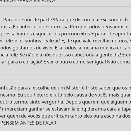
RANA! SABIAS PALAVRAS
 Para quê pôr de parte?Para quê discriminar?Se somos todo
porta,É o interior que interessa Porque todos pensamos e 
pressa Vamos esquecer os preconceitos E parar de apontar,
feliz e os sonhos realizar! E, de que vale revoltarmo-nos, 
odos gostamos de viver, E, a todos, a mesma música encant
cia feliz,Se não é a nós que isso cabe,Toda a gente diz! E 
har para o coração! E ver o outro como ser igual Não com
onfusão para a escolhe de um Mister. è triste saber que os 
mesmo. Eu sou hétero e luto pelo causa de vocês mais qua
 outro termo, sinto vergonha. Depois querem que alguem os
Mr mereciam ganhar se estavam la é pq deram a cara a tap
o ver quem de vocês que criticam tanto eles ou a escolha d
. PENSEM ANTES DE FALAR.