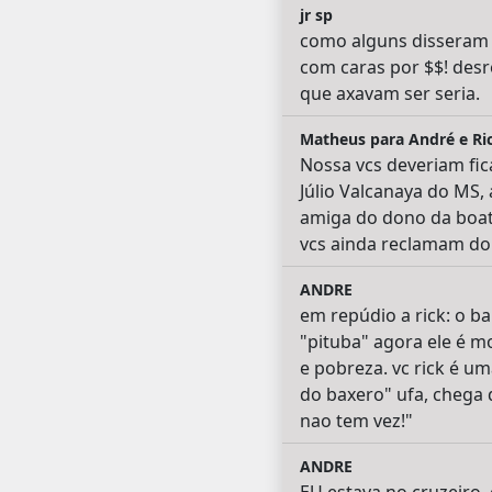
jr sp
como alguns disseram a
com caras por $$! desr
que axavam ser seria.
Matheus para André e Ri
Nossa vcs deveriam fica
Júlio Valcanaya do MS,
amiga do dono da boate,
vcs ainda reclamam do c
ANDRE
em repúdio a rick: o b
"pituba" agora ele é m
e pobreza. vc rick é um
do baxero" ufa, chega d
nao tem vez!"
ANDRE