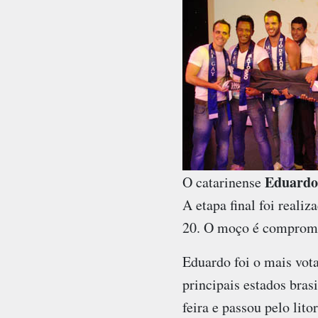
Eduard
O catarinense
A etapa final foi reali
20. O moço é comprome
Eduardo foi o mais vota
principais estados bras
feira e passou pelo lit