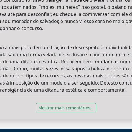
o concurso foi salvo pela genialidade de Silvete Montila, os
tos afeminados, "moles, mulheres" nao gostei, o baiano na
ava até para desconfiar, eu cheguei a comnversar com ele d
 sou morador de salvador, e nunca vi esse cara no meio gay
 ganhar o concurso.
o a mais pura demonstração de desrespeito à individualidad
inda são uma forma velada de exclusão socioeconônimca e t
es de uma ditadura estética. Reparem bem: mudam os nom
 não. Como, muitas vezes, essa suposta beleza é produto 
e de outros tipos de recursos, as pessoas mais pobres são e
ças à imposição de um modelo a ser seguido. Detesto concu
transigência de uma ditadura estética e comportamental.
Mostrar mais comentários...