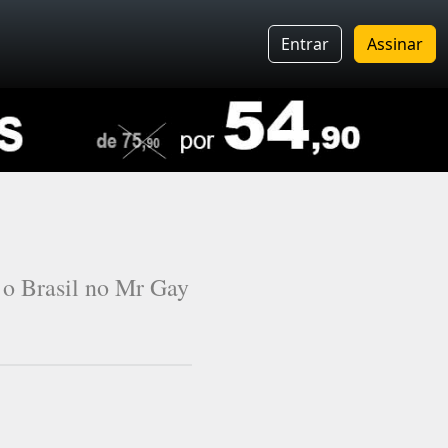
Entrar
Assinar
 o Brasil no Mr Gay