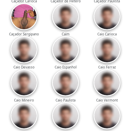
Caçador Carioca
Caçador de Hétero
Caçador Paulista
Caçador Sergipano
Caim
Caio Carioca
Caio Devasso
Caio Espanhol
Caio Ferraz
Caio Mineiro
Caio Paulista
Caio Vermont