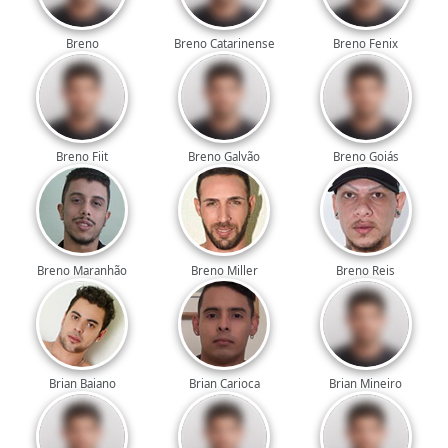
Breno
Breno Catarinense
Breno Fenix
Breno Fiit
Breno Galvão
Breno Goiás
Breno Maranhão
Breno Miller
Breno Reis
Brian Baiano
Brian Carioca
Brian Mineiro