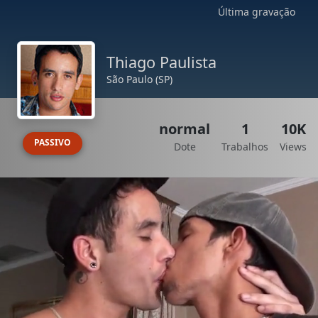
Última gravação
Thiago Paulista
São Paulo (SP)
normal
1
10K
PASSIVO
Dote
Trabalhos
Views