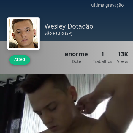
Última gravação
Wesley Dotadão
São Paulo (SP)
enorme
1
13K
ATIVO
Dote
Trabalhos
Views