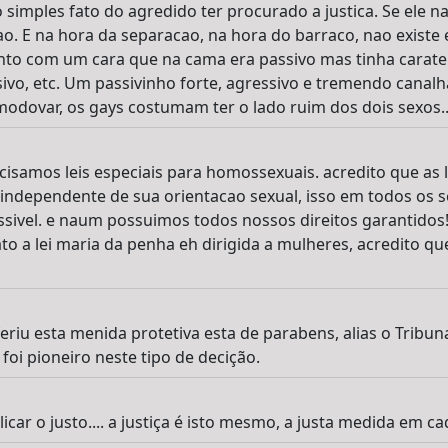
 simples fato do agredido ter procurado a justica. Se ele 
ao. E na hora da separacao, na hora do barraco, nao existe e
ento com um cara que na cama era passivo mas tinha cara
sivo, etc. Um passivinho forte, agressivo e tremendo canalh
ovar, os gays costumam ter o lado ruim dos dois sexos...
isamos leis especiais para homossexuais. acredito que as l
ndependente de sua orientacao sexual, isso em todos os se
ssivel. e naum possuimos todos nossos direitos garantidos!
ato a lei maria da penha eh dirigida a mulheres, acredito qu
riu esta menida protetiva esta de parabens, alias o Tribun
foi pioneiro neste tipo de decição.
icar o justo.... a justiça é isto mesmo, a justa medida em ca