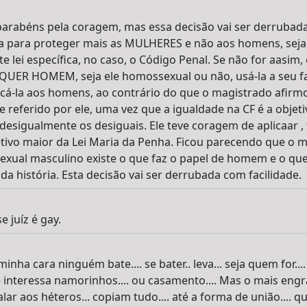
arabéns pela coragem, mas essa decisão vai ser derrubada 
ta para proteger mais as MULHERES e não aos homens, seja
e lei específica, no caso, o Código Penal. Se não for aasim, 
UER HOMEM, seja ele homossexual ou não, usá-la a seu fav
licá-la aos homens, ao contrário do que o magistrado afirmo
e referido por ele, uma vez que a igualdade na CF é a objetiv
 desigualmente os desiguais. Ele teve coragem de aplicaar ,
etivo maior da Lei Maria da Penha. Ficou parecendo que o
xual masculino existe o que faz o papel de homem e o que
 da história. Esta decisão vai ser derrubada com facilidade.
 juíz é gay.
minha cara ninguém bate.... se bater.. leva... seja quem for..
e interessa namorinhos.... ou casamento.... Mas o mais eng
r aos héteros... copiam tudo.... até a forma de união.... 