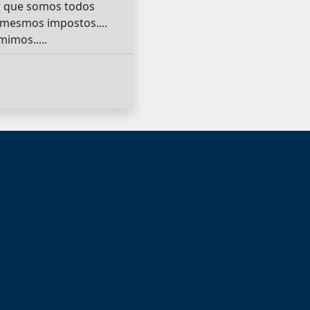
por que somos todos
os mesmos impostos....
imos.....