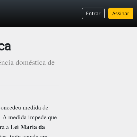
Entrar
Assinar
ca
ência doméstica de
concedeu medida de
. A medida impede que
Lei Maria da
ra a
ica, todo aquele em