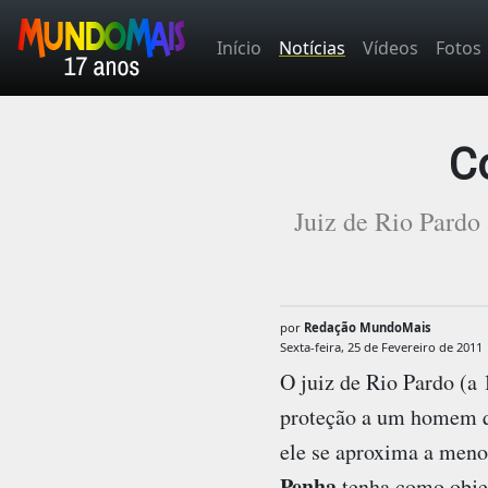
Início
Notícias
Vídeos
Fotos
C
Juiz de Rio Pardo
por
Redação MundoMais
Sexta-feira, 25 de Fevereiro de 2011
O juiz de Rio Pardo (a
proteção a um homem q
ele se aproxima a meno
Penha
tenha como objet