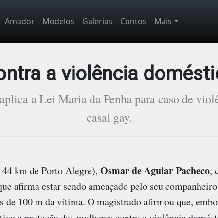
Amador
Modelos
Galerias
Contos
Mais
ontra a violência domésti
 aplica a Lei Maria da Penha para caso de viol
casal gay.
Osmar de Aguiar Pacheco
 144 km de Porto Alegre),
, 
ue afirma estar sendo ameaçado pelo seu companheiro
s de 100 m da vítima. O magistrado afirmou que, embo
ivo a proteção das mulheres contra a violência domést