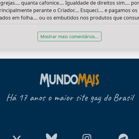
ejas.... quanta cafonice.... Igualdade de direitos sim.... 
. principalmente perante o Criador.... Esqueci.... e pagamos 
dos em folha.... ou os embutidos nos produtos que consum
Mostrar mais comentários...
Há 17 anos o maior site gay do Brasil