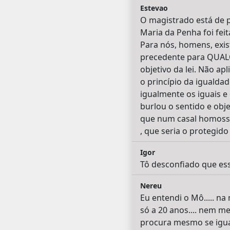
Estevao
O magistrado está de p
Maria da Penha foi fei
Para nós, homens, exist
precedente para QUALQ
objetivo da lei. Não ap
o princípio da igualdad
igualmente os iguais e
burlou o sentido e obj
que num casal homosse
, que seria o protegido
Igor
Tô desconfiado que esse
Nereu
Eu entendi o Mô..... na 
só a 20 anos.... nem m
procura mesmo se iguala