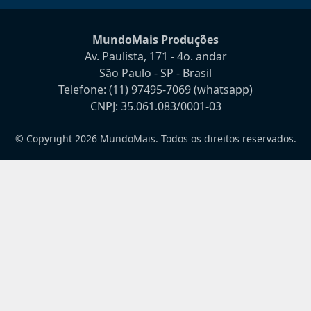
MundoMais Produções
Av. Paulista, 171 - 4o. andar
São Paulo - SP - Brasil
Telefone:
(11) 97495-7069
(whatsapp)
CNPJ: 35.061.083/0001-03
© Copyright 2026 MundoMais. Todos os direitos reservados.