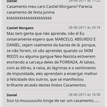
29-06-2011 às 17:22
Daniel
Casamento meu caro Castiel Morgano? Parecia
casamento de festa junina
kkkkkkkkkkkkkkkkkkkkk
28-06-2011 às 20:18
Castiel Morgano
Mas tem gente que não aprende, não é! Eu
sinseramente espero que: MARCELO, ABSURDO E
DANIEL, sejam realmente da banda de lá. porque,
se não forem, só vão aprender, quando os SKIM
REEDS ou alguma gangue Neo-Nasista estiverem
enchendo a carcaça deles de PORRADA. Aí talvez,
com as dôres, á raiva, ás lágrimas e o sentimento
de impunidade, eles aprendam a enxergar melhor
á felicidade dos outros, que se manifestou
brilhante através destes lindos Casamentos.
28-06-2011 às 16:58
Daniel
Isso ta muuuuuuito longe de ser um casamento......