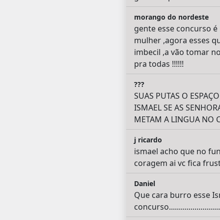
morango do nordeste
gente esse concurso é 
mulher ,agora esses qu
imbecil ,a vão tomar n
pra todas !!!!!!
???
SUAS PUTAS O ESPAÇO
ISMAEL SE AS SENHO
METAM A LINGUA NO 
j ricardo
ismael acho que no fun
coragem ai vc fica frust
Daniel
Que cara burro esse I
concurso.....................