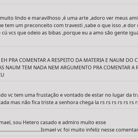
muito lindo e maravilhoso ,é uma arte ,adoro ver meus am
e tem um preconceito com travesti ,sabe o que isso ,e dor 
o cú vcs que odeio as bibas ,porque eu a amo são gente igua
 EH PRA COMENTAR A RESPEITO DA MATERIA E NAUM DO
RAS NAUM TEM NADA NEM ARGUMENTO PRA COMENTAR A R
CU
do vc tem uma frustação e vontado de estar no lugar da tr
ada mas não fica triste a senhora chega la rs rs rs rs rs rs r
smael, sou Hetero casado e admiro muito esse
......................................Ismael vc foi muito infeliz nesse come