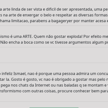
arte linda de ser vista e dificil de ser apresentada, uma 
 na arte de enxergar o belo e respeitar as diversas formas 
 chama limitacao, parabens a bagageryer por manter acesa 
ismo é uma ARTE. Quem não gostar exploda! Por efeito men
 Não encha a boca como se vc tivesse argumentos algum p
o infeliz Ismael, nao é porque uma pessoa admira um conc
tar la. Gosto é gosto, vc nao é obrigado a gostar mas pelo 
 pega nos chats da Internet ou nas baladas q se montam e
ansformismo com outras coisas, procure conhecer bem para