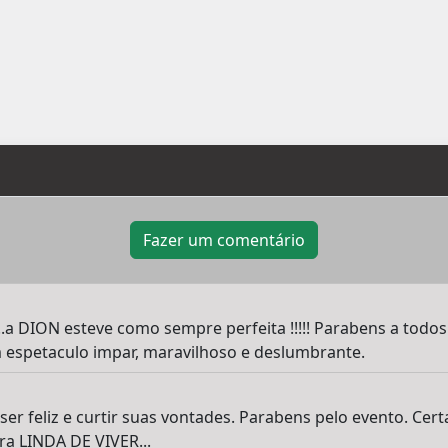
Fazer um comentário
..a DION esteve como sempre perfeita !!!!! Parabens a todos
 espetaculo impar, maravilhoso e deslumbrante.
ser feliz e curtir suas vontades. Parabens pelo evento. Cer
ra LINDA DE VIVER...