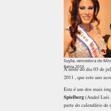
Suylla, vencedora do Mis
Bahia 2010.
A noite do dia 03 de ju
2011
, que este ano aco
Este é um dos mais imp
Spielberg
(André Luís S
parte do calendário de 