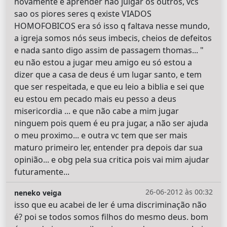
novamente e aprender nao julgar os outros, vcs
sao os piores seres q existe VIADOS
HOMOFOBICOS era só isso q faltava nesse mundo,
a igreja somos nós seus imbecis, cheios de defeitos
e nada santo digo assim de passagem thomas... "
eu não estou a jugar meu amigo eu só estou a
dizer que a casa de deus é um lugar santo, e tem
que ser respeitada, e que eu leio a biblia e sei que
eu estou em pecado mais eu pesso a deus
misericordia ... e que não cabe a mim jugar
ninguem pois quem é eu pra jugar, a não ser ajuda
o meu proximo... e outra vc tem que ser mais
maturo primeiro ler, entender pra depois dar sua
opinião... e obg pela sua critica pois vai mim ajudar
futuramente...
26-06-2012 às 00:32
neneko veiga
isso que eu acabei de ler é uma discriminação não
é? poi se todos somos filhos do mesmo deus. bom