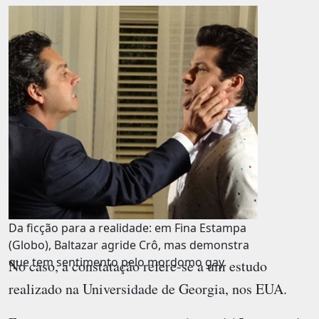
Da ficção para a realidade: em Fina Estampa
(Globo), Baltazar agride Crô, mas demonstra
que tem sentimento pelo mordomo gay.
No caso, a constatação refere-se a um estudo
realizado na Universidade de Georgia, nos EUA.