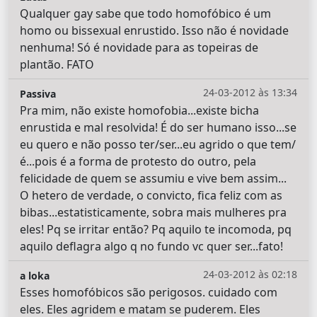
Qualquer gay sabe que todo homofóbico é um
homo ou bissexual enrustido. Isso não é novidade
nenhuma! Só é novidade para as topeiras de
plantão. FATO
24-03-2012 às 13:34
Passiva
Pra mim, não existe homofobia...existe bicha
enrustida e mal resolvida! É do ser humano isso...se
eu quero e não posso ter/ser...eu agrido o que tem/
é...pois é a forma de protesto do outro, pela
felicidade de quem se assumiu e vive bem assim...
O hetero de verdade, o convicto, fica feliz com as
bibas...estatisticamente, sobra mais mulheres pra
eles! Pq se irritar então? Pq aquilo te incomoda, pq
aquilo deflagra algo q no fundo vc quer ser...fato!
24-03-2012 às 02:18
a loka
Esses homofóbicos são perigosos. cuidado com
eles. Eles agridem e matam se puderem. Eles