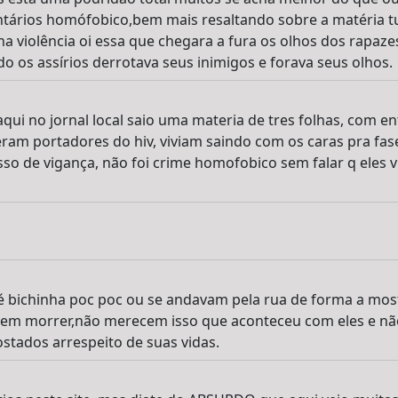
ários homófobico,bem mais resaltando sobre a matéria tud
ha violência oi essa que chegara a fura os olhos dos rapaz
os assírios derrotava seus inimigos e forava seus olhos.
aqui no jornal local saio uma materia de tres folhas, com e
 eram portadores do hiv, viviam saindo com os caras pra fa
sso de vigança, não foi crime homofobico sem falar q eles 
é bichinha poc poc ou se andavam pela rua de forma a mo
cem morrer,não merecem isso que aconteceu com eles e n
ostados arrespeito de suas vidas.