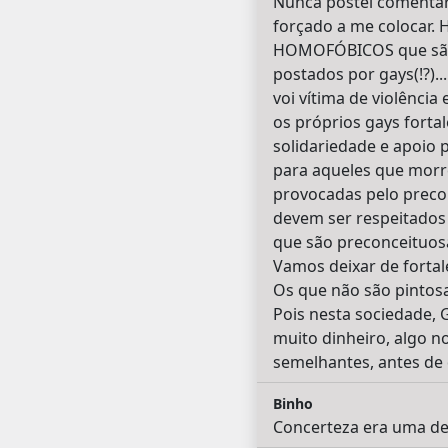
Nunca postei comentári
forçado a me colocar
HOMOFÓBICOS que são p
postados por gays(!?).
voi vítima de violência
os próprios gays forta
solidariedade e apoio 
para aqueles que morre
provocadas pelo precon
devem ser respeitados 
que são preconceituos
Vamos deixar de fortal
Os que não são pintos
Pois nesta sociedade, 
muito dinheiro, algo n
semelhantes, antes de
Binho
Concerteza era uma de