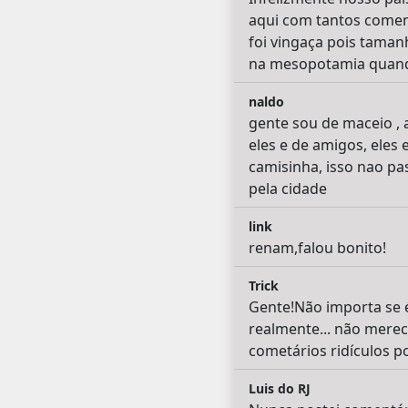
aqui com tantos coment
foi vingaça pois taman
na mesopotamia quando 
naldo
gente sou de maceio , 
eles e de amigos, eles
camisinha, isso nao pa
pela cidade
link
renam,falou bonito!
Trick
Gente!Não importa se 
realmente... não mere
cometários ridículos p
Luis do RJ