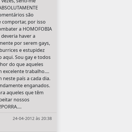
 vezes, senti-me
os ABSOLUTAMENTE
omentários são
 comportar, por isso
ara combater a HOMOFOBIA
 deveria haver a
smente por serem gays,
burrices e estupidez
o aqui. Sou gay e todos
lhor do que aqueles
xcelente trabalho....
neste país a cada dia.
dondamente enganados.
ara aqueles que têm
peitar nossos
PORRA....
24-04-2012 às 20:38