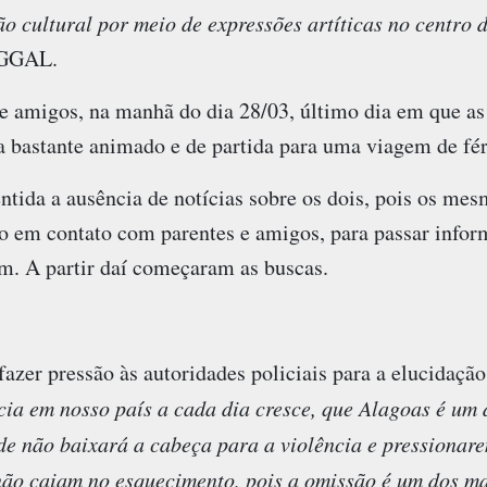
o cultural por meio de expressões artíticas no centro 
o GGAL.
 amigos, na manhã do dia 28/03, último dia em que as 
a bastante animado e de partida para uma viagem de fér
entida a ausência de notícias sobre os dois, pois os m
em contato com parentes e amigos, para passar infor
em. A partir daí começaram as buscas.
azer pressão às autoridades policiais para a elucidaçã
cia em nosso país a cada dia cresce, que Alagoas é um
ade não baixará a cabeça para a violência e pressionar
não caiam no esquecimento, pois a omissão é um dos ma