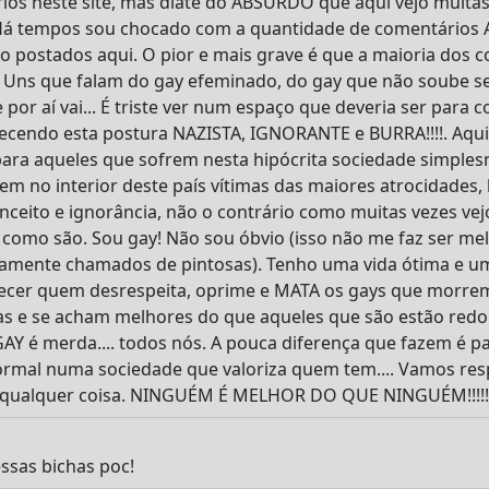
os neste site, mas diate do ABSURDO que aqui vejo muitas
. Há tempos sou chocado com a quantidade de comentári
ostados aqui. O pior e mais grave é que a maioria dos c
.. Uns que falam do gay efeminado, do gay que não soube se
 e por aí vai... É triste ver num espaço que deveria ser p
lecendo esta postura NAZISTA, IGNORANTE e BURRA!!!!. Aqui
para aqueles que sofrem nesta hipócrita sociedade simple
m no interior deste país vítimas das maiores atrocidades, 
ceito e ignorância, não o contrário como muitas vezes vej
como são. Sou gay! Não sou óbvio (isso não me faz ser me
amente chamados de pintosas). Tenho uma vida ótima e um e
ecer quem desrespeita, oprime e MATA os gays que morrem 
as e se acham melhores do que aqueles que são estão re
GAY é merda.... todos nós. A pouca diferença que fazem é p
ormal numa sociedade que valoriza quem tem.... Vamos res
 qualquer coisa. NINGUÉM É MELHOR DO QUE NINGUÉM!!!!!!
ssas bichas poc!