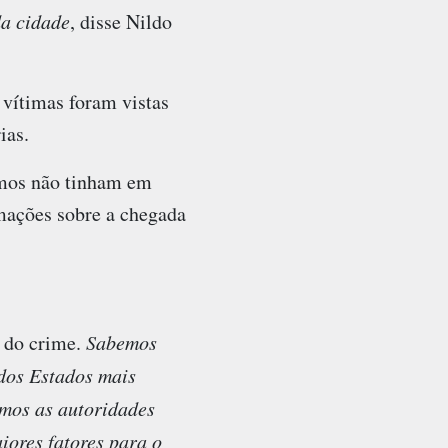
da cidade
, disse Nildo
vítimas foram vistas
ias.
esmos não tinham em
mações sobre a chegada
o do crime.
Sabemos
 dos Estados mais
emos as autoridades
iores fatores para o