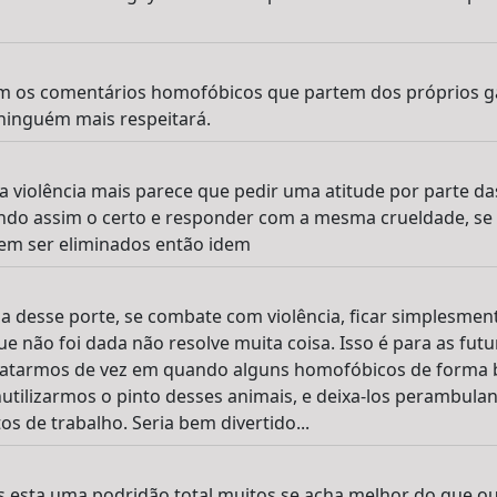
m os comentários homofóbicos que partem dos próprios ga
ninguém mais respeitará.
a violência mais parece que pedir uma atitude por parte da
do assim o certo e responder com a mesma crueldade, se e
m ser eliminados então idem
ia desse porte, se combate com violência, ficar simplesmen
e não foi dada não resolve muita coisa. Isso é para as futu
atarmos de vez em quando alguns homofóbicos de forma b
utilizarmos o pinto desses animais, e deixa-los perambul
s de trabalho. Seria bem divertido...
s esta uma podridão total muitos se acha melhor do que o