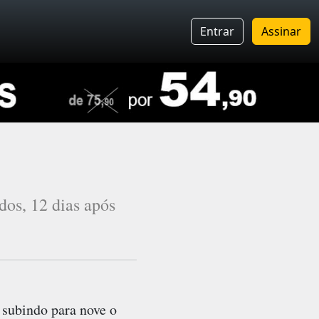
Entrar
Assinar
dos, 12 dias após
 subindo para nove o