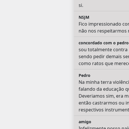
si.
NSJM
Fico impressionado co
não nos respeitarmos 
concordado com o pedro
sou totalmente contra 
sendo pedir demais sen
como ratos que merece
Pedro
Na minha terra violênc
falando da educação qu
Deveriamos sim, era m
então castrarmos ou in
respectivos instrumento
amigo
Infelizmente nosso paí