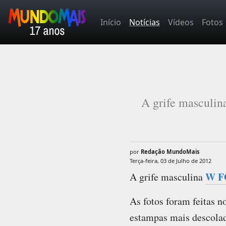
Início
Notícias
Vídeos
Fotos
A grife masculin
por
Redação MundoMais
Terça-feira, 03 de Julho de 2012
W F
A grife masculina
As fotos foram feitas n
estampas mais descolad