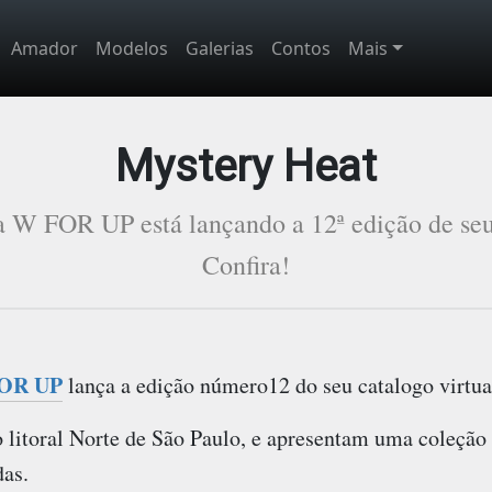
Amador
Modelos
Galerias
Contos
Mais
Mystery Heat
a W FOR UP está lançando a 12ª edição de seu 
Confira!
OR UP
lança a edição número12 do seu catalogo virtua
o litoral Norte de São Paulo, e apresentam uma coleçã
as.