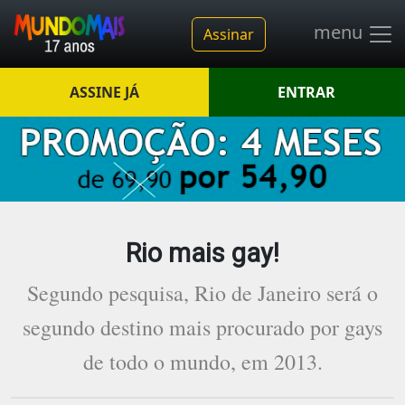
menu
Assinar
ASSINE JÁ
ENTRAR
Rio mais gay!
Segundo pesquisa, Rio de Janeiro será o
segundo destino mais procurado por gays
de todo o mundo, em 2013.