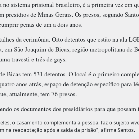
 no sistema prisional brasileiro, é a primeira vez em 
em presídios de Minas Gerais. Os presos, segundo Sant
umprir penas de um a dois anos.
talhes da cerimônia. Oito detentos que estão na ala LG
a, em São Joaquim de Bicas, região metropolitana de B
ma travesti e três de gays.
de Bicas tem 531 detentos. O local é o primeiro comple
uatro anos atrás, espaço de detenção específico para lés
 que, atualmente, tem 76 presos.
ndo os documentos dos presidiários para que possam f
deles, o casamento complementa a pessoa, faz o sujeito viv
 na readaptação após a saída da prisão", afirma Santos.