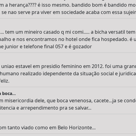
om a herança???? é isso mesmo. bandido bom é bandido mor
 se nao serve pra viver em sociedade acaba com essa sujei
.... tem um mineiro casado q mi comi..... a bicha versatil 
rabalho e nos encontramos no hotel onde fica hospedado. é u
 junior e telefone final 057 e é gozador
 uniao estavel em presidio feminino em 2012. foi uma grand
 humano realizado idependente da situação social e juridic
eliz.
 boca...
em misericordia dele, que boca venenosa, cacete...ja se cond
tencia e arrependimento pra se salvar...
om tanto viado como em Belo Horizonte...