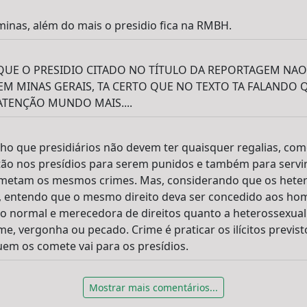
minas, além do mais o presidio fica na RMBH.
UE O PRESIDIO CITADO NO TÍTULO DA REPORTAGEM NAO 
EM MINAS GERAIS, TA CERTO QUE NO TEXTO TA FALANDO 
ATENÇÃO MUNDO MAIS....
cho que presidiários não devem ter quaisquer regalias, com
tão nos presídios para serem punidos e também para servir
metam os mesmos crimes. Mas, considerando que os hetero
s, entendo que o mesmo direito deva ser concedido aos ho
o normal e merecedora de direitos quanto a heterossexual
e, vergonha ou pecado. Crime é praticar os ilícitos previst
em os comete vai para os presídios.
Mostrar mais comentários...