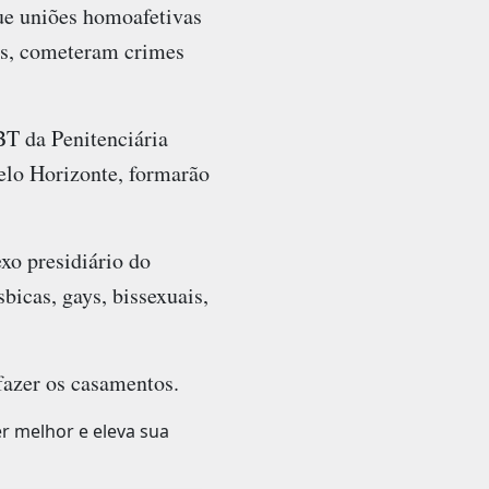
que uniões homoafetivas
os, cometeram crimes
BT da Penitenciária
elo Horizonte, formarão
xo presidiário do
bicas, gays, bissexuais,
azer os casamentos.
er melhor e eleva sua