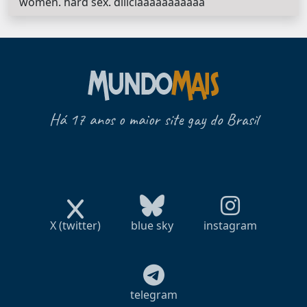
women. hard sex. diliciaaaaaaaaaaa
Há 17 anos o maior site gay do Brasil
X (twitter)
blue sky
instagram
telegram