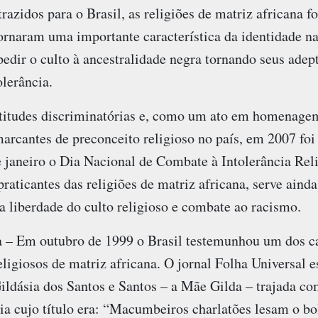
trazidos para o Brasil, as religiões de matriz africana 
 tornaram uma importante característica da identidade na
edir o culto à ancestralidade negra tornando seus adep
olerância.
atitudes discriminatórias e, como um ato em homenage
rcantes de preconceito religioso no país, em 2007 foi 
 janeiro o Dia Nacional de Combate à Intolerância Reli
praticantes das religiões de matriz africana, serve aind
 liberdade do culto religioso e combate ao racismo.
ia – Em outubro de 1999 o Brasil testemunhou um dos ca
eligiosos de matriz africana. O jornal Folha Universal
ildásia dos Santos e Santos – a Mãe Gilda – trajada co
ia cujo título era: “Macumbeiros charlatões lesam o bo