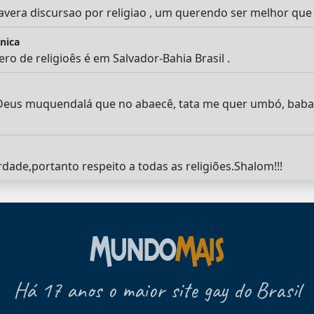
vera discursao por religiao , um querendo ser melhor que
nica
o de religioês é em Salvador-Bahia Brasil .
A Deus muquendalá que no abaecê, tata me quer umbó, babal
ade,portanto respeito a todas as religiões.Shalom!!!
Há 17 anos o maior site gay do Brasil