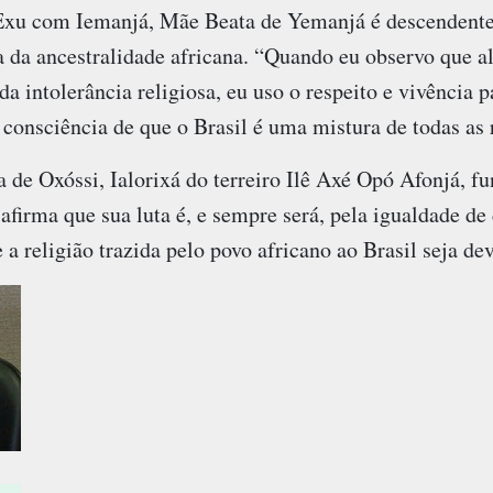
Exu com Iemanjá, Mãe Beata de Yemanjá é descendente
a da ancestralidade africana. “Quando eu observo que a
a intolerância religiosa, eu uso o respeito e vivência p
consciência de que o Brasil é uma mistura de todas as r
a de Oxóssi, Ialorixá do terreiro Ilê Axé Opó Afonjá,
firma que sua luta é, e sempre será, pela igualdade de 
a religião trazida pelo povo africano ao Brasil seja de