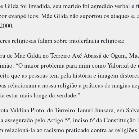
e Gilda foi invadida, seu marido foi agredido verbal e f
por evangélicos. Mãe Gilda não suportou os ataques e, a
 2000.
eres religiosas falam sobre intolerância religiosa:
ra de Mãe Gilda no Terreiro Axé Abassá de Ogum, Mãe 
inião. “O maior problema para mim como Yalorixá de 
ito que as pessoas tem pela história e imagem distorci
s relacionam a nossa religião a práticas de magias neg
a estar mais longe da verdade."
ta Valdina Pinto, do Terreiro Tanuri Junsara, em Salv
osa assegurado pelo Artigo 5º, inciso 6º da Constituiçã
m relacioná-la ao racismo praticado contra as religiões 