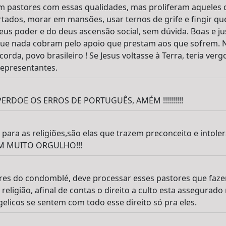
m pastores com essas qualidades, mas proliferam aqueles 
ados, morar em mansões, usar ternos de grife e fingir qu
us poder e do deus ascensão social, sem dúvida. Boas e jus
 que nada cobram pelo apoio que prestam aos que sofrem. N
corda, povo brasileiro ! Se Jesus voltasse à Terra, teria ve
representantes.
RDOE OS ERROS DE PORTUGUÊS, AMÉM !!!!!!!!!!
 para as religiões,são elas que trazem preconceito e intole
OM MUITO ORGULHO!!!
deres do condomblé, deve processar esses pastores que fa
religião, afinal de contas o direito a culto esta assegurado
elicos se sentem com todo esse direito só pra eles.