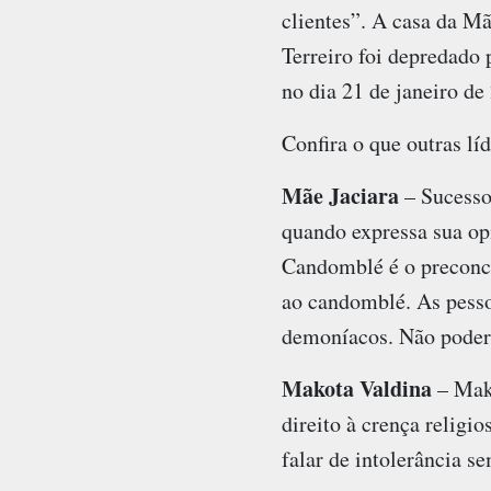
clientes”. A casa da Mã
Terreiro foi depredado 
no dia 21 de janeiro de
Confira o que outras líd
Mãe Jaciara
– Sucesso
quando expressa sua op
Candomblé é o preconce
ao candomblé. As pessoa
demoníacos. Não poderi
Makota Valdina
– Mako
direito à crença religi
falar de intolerância se