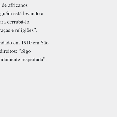
 de africanos
lguém está levando a
ara derrubá-lo.
aças e religiões”.
 fundado em 1910 em São
direitos: “Sigo
vidamente respeitada”.