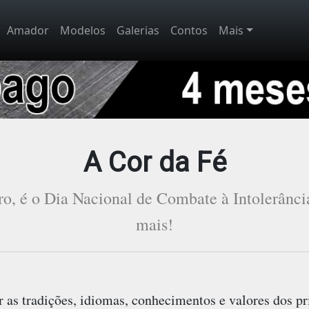
Amador
Modelos
Galerias
Contos
Mais
A Cor da Fé
ro, é o Dia Nacional de Combate à Intolerânci
mais!
 as tradições, idiomas, conhecimentos e valores dos p