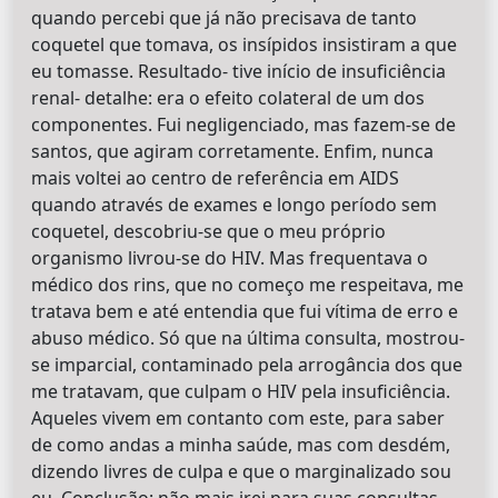
quando percebi que já não precisava de tanto
coquetel que tomava, os insípidos insistiram a que
eu tomasse. Resultado- tive início de insuficiência
renal- detalhe: era o efeito colateral de um dos
componentes. Fui negligenciado, mas fazem-se de
santos, que agiram corretamente. Enfim, nunca
mais voltei ao centro de referência em AIDS
quando através de exames e longo período sem
coquetel, descobriu-se que o meu próprio
organismo livrou-se do HIV. Mas frequentava o
médico dos rins, que no começo me respeitava, me
tratava bem e até entendia que fui vítima de erro e
abuso médico. Só que na última consulta, mostrou-
se imparcial, contaminado pela arrogância dos que
me tratavam, que culpam o HIV pela insuficiência.
Aqueles vivem em contanto com este, para saber
de como andas a minha saúde, mas com desdém,
dizendo livres de culpa e que o marginalizado sou
eu. Conclusão: não mais irei para suas consultas,