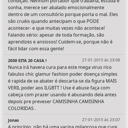
condição. Nenhum portador que trabalha, estuda e
sonha, merece ser abalado emocionalmente
dentro de um consultório porque porta o mal. Eles
são cruéis quando antecipam o que PODE
acontecer- e que muitas vezes não acontece!
Falando sério: apesar de toda formação, são
aprendizes e ansiosos! Cuidem-se, porque não é
fácil lidar com essa gente!
27-01-2015 às 23:08
2030 EITA 20 CASA !
Nunca irá havera cura para este mega virus rico
fabulso chic glamur fashion poder doença simples
é rapida de se abater é descarta-se da figura MAIS
VERIL poder aos ILGBTT ! Use é abuse faça com
cabeça com prazer usando é abusando dela antes
depois pre preveser CAMISINHA CAMISINHA
COLORIDAS .
27-01-2015 às 23:07
Jonas
A princípio, não há uma vacina milagrosa que cure