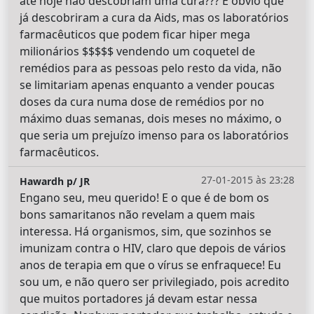
até hoje não descobriam uma cura??? É óbvio que
já descobriram a cura da Aids, mas os laboratórios
farmacêuticos que podem ficar hiper mega
milionários $$$$$ vendendo um coquetel de
remédios para as pessoas pelo resto da vida, não
se limitariam apenas enquanto a vender poucas
doses da cura numa dose de remédios por no
máximo duas semanas, dois meses no máximo, o
que seria um prejuízo imenso para os laboratórios
farmacêuticos.
27-01-2015 às 23:28
Hawardh p/ JR
Engano seu, meu querido! E o que é de bom os
bons samaritanos não revelam a quem mais
interessa. Há organismos, sim, que sozinhos se
imunizam contra o HIV, claro que depois de vários
anos de terapia em que o vírus se enfraquece! Eu
sou um, e não quero ser privilegiado, pois acredito
que muitos portadores já devam estar nessa