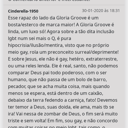
30-01-2020 às 18:31
Cinderella-1950
Esse rapaz do lado da Gloria Groove é um
bosta/esterco de marca maior! A Gloria Groove é
linda, um luxo só! Agora sobre a tão dita inclusão
lgbt num sei mais o Q, é pura
hipocrisia/ilusão/mentira, visto que no próprio
meio gay, rola um preconceito surreal/deprimente!
E sobre Jesus, ele não é gay, hetéro, extraterrestre,
ou uma reles lenda. Ele é real, santo, não podemos
comparar Deus pai todo poderoso, com o ser
humano, que não passa de um bolo de barro,
pecador, que se acha muita coisa, mais quando
menos se espera, está dentro de um caixão,
debaixo da terra fedendo a carniça, fato! Devemos
ter temor a Deus, suas doida, ele ama, mais tb se
ira! Vai nessa de zombar de Deus, o fim será muito
triste e sem volta! Em fim, sou gay, e não concordo
com muitas coisas no meio lgbt, tais como, o