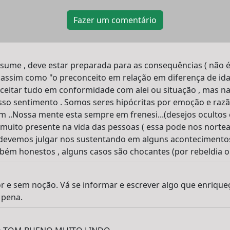
Fazer um comentário
ume , deve estar preparada para as consequências ( não é 
 assim como "o preconceito em relação em diferença de id
aceitar tudo em conformidade com alei ou situação , mas 
sso sentimento . Somos seres hipócritas por emoção e raz
m ..Nossa mente esta sempre em frenesi...(desejos oculto
é muito presente na vida das pessoas ( essa pode nos nortea
devemos julgar nos sustentando em alguns acontecimento
bém honestos , alguns casos são chocantes (por rebeldia ou
r e sem noção. Vá se informar e escrever algo que enrique
 pena.