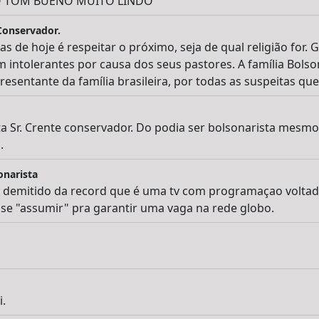
O TOM BUENO MUITO LINDO
 Conservador.
s de hoje é respeitar o próximo, seja de qual religião for.
 intolerantes por causa dos seus pastores. A família Bols
resentante da família brasileira, por todas as suspeitas qu
ta Sr. Crente conservador. Do podia ser bolsonarista mesmo. 
.
onarista
er demitido da record que é uma tv com programaçao voltada
u se "assumir" pra garantir uma vaga na rede globo.
.