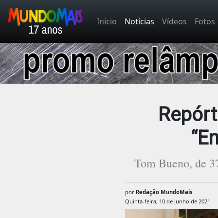
Início
Notícias
Vídeos
Fotos
Repórt
“En
Tom Bueno, de 37 
por
Redação MundoMais
Quinta-feira, 10 de Junho de 2021