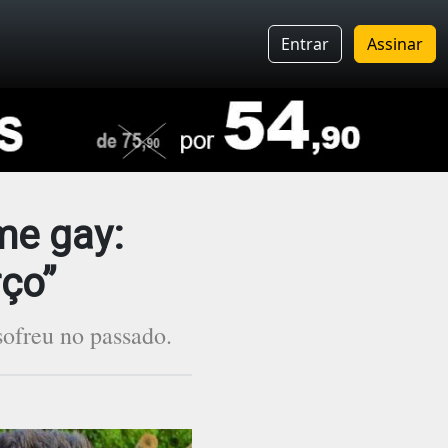
Entrar
Assinar
me gay:
rço”
sofreu no passado.