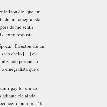
enfatizou ele, que em
te de um cinegrafista.
epois de me sentir
is como resposta.”
época. “Eu estou até um
e saco cheio […] eu
 aliviado porque eu
 o cinegrafista que o
sumir gay foi um ato
 adiante ele ainda
econceito ou represália.