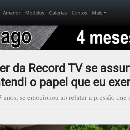
Amador
Modelos
Galerias
Contos
Mais
er da Record TV se assu
tendi o papel que eu exe
anos, se emocionou ao relatar a pressão que 