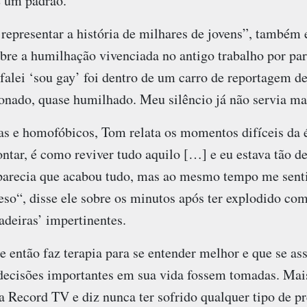
e um padrão.”
representar a história de milhares de jovens”, também 
bre a humilhação vivenciada no antigo trabalho por par
falei ‘sou gay’ foi dentro de um carro de reportagem d
nado, quase humilhado. Meu silêncio já não servia ma
as e homofóbicos, Tom relata os momentos difíceis da 
ntar, é como reviver tudo aquilo […] e eu estava tão d
parecia que acabou tudo, mas ao mesmo tempo me senti
reso“, disse ele sobre os minutos após ter explodido com
adeiras’ impertinentes.
 então faz terapia para se entender melhor e que se as
decisões importantes em sua vida fossem tomadas. Mais
a Record TV e diz nunca ter sofrido qualquer tipo de pr