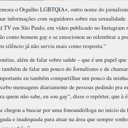
mora o Orgulho LGBTQIA+, outro nome do jornalismo 
har informações com seguidores sobre sua sexualidade
rd TV em São Paulo, em vídeo publicado no Instagram r
ção como homem gay e se emocionou ao relembrar a pr
u silêncio já não servia mais como resposta.“
onitas, além de falar sobre saúde – que é um papel que
 e também de falar um pouco do Jornalismo e de chamar
mportante eu também compartilhar um pouco da minha h
ecebo mensagens diariamente de pessoas pedindo pra eu
a quem não sabe, eu sou gay“, disse o repórter, que à é
 chegou a buscar por uma fonoaudióloga no inicio da f
aguda e inadequada para atuar na área que sempre sonho