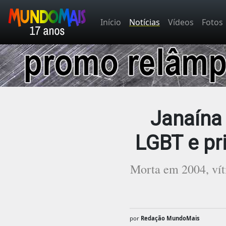
Início
Notícias
Vídeos
Fotos
Janaína 
LGBT e pri
Morta em 2004, víti
por
Redação MundoMais