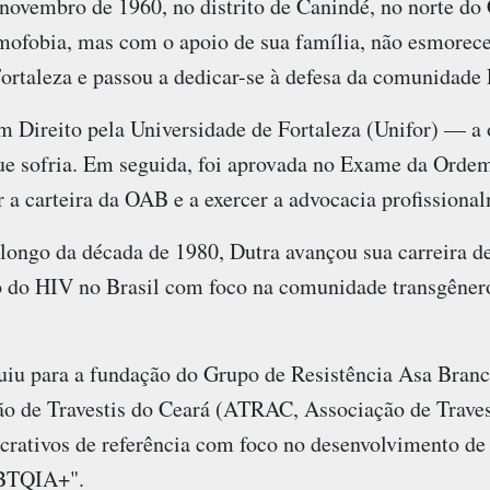
novembro de 1960, no distrito de Canindé, no norte do 
mofobia, mas com o apoio de sua família, não esmoreceu
ortaleza e passou a dedicar-se à defesa da comunida
 Direito pela Universidade de Fortaleza (Unifor) — a 
ue sofria. Em seguida, foi aprovada no Exame da Ordem
er a carteira da OAB e a exercer a advocacia profissiona
longo da década de 1980, Dutra avançou sua carreira d
 do HIV no Brasil com foco na comunidade transgêner
.
iu para a fundação do Grupo de Resistência Asa Branca
ão de Travestis do Ceará (ATRAC, Associação de Trave
crativos de referência com foco no desenvolvimento de 
BTQIA+".