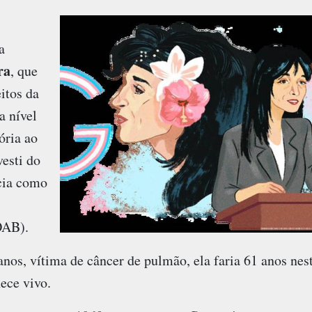
1
a
ra
, que
eitos da
 nível
ória ao
vesti do
acia como
OAB).
os, vítima de câncer de pulmão, ela faria 61 anos nesta
ece vivo.