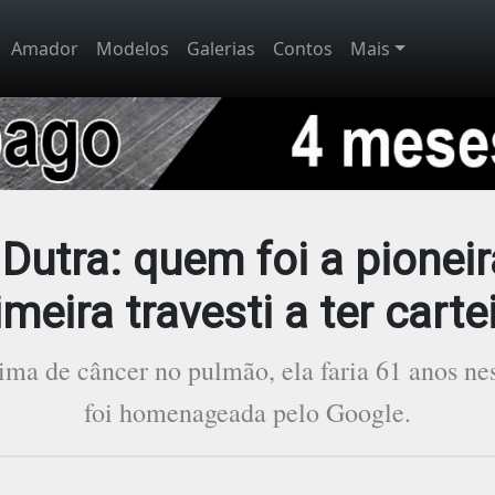
Amador
Modelos
Galerias
Contos
Mais
Dutra: quem foi a pioneir
meira travesti a ter cart
ma de câncer no pulmão, ela faria 61 anos nest
foi homenageada pelo Google.