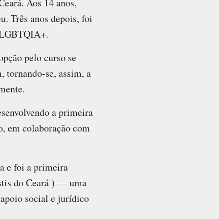
Ceará. Aos 14 anos,
. Três anos depois, foi
de LGBTQIA+.
opção pelo curso se
, tornando-se, assim, a
lmente.
esenvolvendo a primeira
o, em colaboração com
 e foi a primeira
stis do Ceará ) — uma
apoio social e jurídico