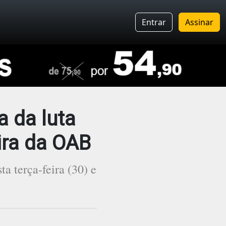
Entrar
Assinar
a da luta
eira da OAB
a terça-feira (30) e