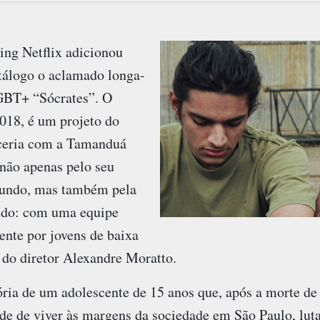
ing Netflix adicionou
tálogo o aclamado longa-
GBT+ “Sócrates”. O
018, é um projeto do
rceria com a Tamanduá
 não apenas pelo seu
fundo, mas também pela
ido: com uma equipe
nte por jovens de baixa
 do diretor Alexandre Moratto.
ória de um adolescente de 15 anos que, após a morte de
ade de viver às margens da sociedade em São Paulo, lut