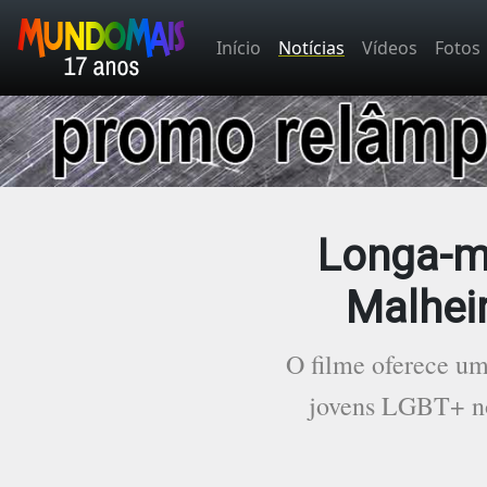
Início
Notícias
Vídeos
Fotos
Longa-me
Malheir
O filme oferece uma
jovens LGBT+ no 