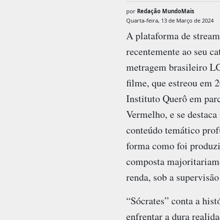
por
Redação MundoMais
Quarta-feira, 13 de Março de 2024
A plataforma de stream
recentemente ao seu ca
metragem brasileiro L
filme, que estreou em 2
Instituto Querô em pa
Vermelho, e se destaca
conteúdo temático pro
forma como foi produz
composta majoritariame
renda, sob a supervisão
“Sócrates” conta a hist
enfrentar a dura realid