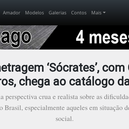
Amador
Modelos
Galerias
Contos
Mais
tragem ‘Sócrates’, com 
os, chega ao catálogo da
 perspectiva crua e realista sobre as dificuld
Brasil, especialmente aqueles em situação d
social.