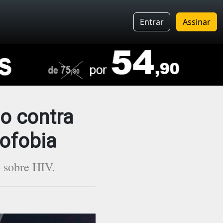
Entrar
Assinar
o contra
rofobia
 sobre HIV.