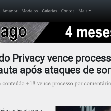
Amador
Modelos
Galerias
Contos
Mais
 do Privacy vence process
auta após ataques de so
e conteúdo +18 vence processo por comentário
mbém conhecida como