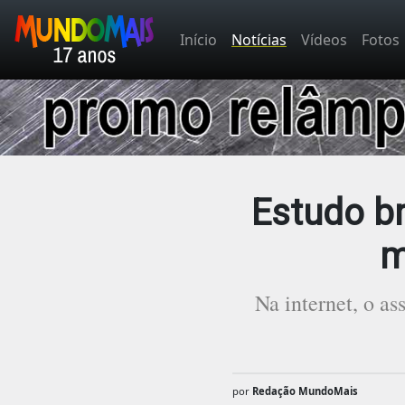
Início
Notícias
Vídeos
Fotos
Estudo br
m
Na internet, o a
por
Redação MundoMais