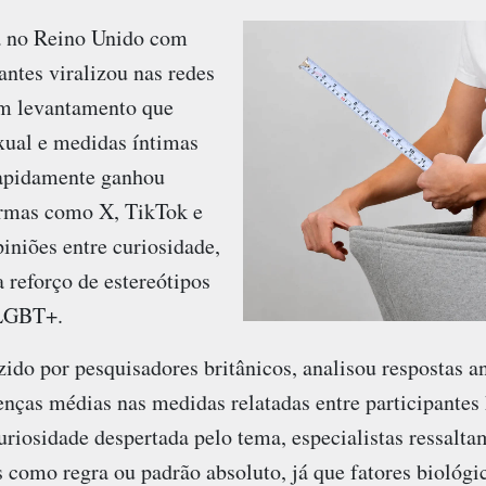
a no Reino Unido com
antes viralizou nas redes
um levantamento que
xual e medidas íntimas
rapidamente ganhou
ormas como X, TikTok e
iniões entre curiosidade,
a reforço de estereótipos
 LGBT+.
ido por pesquisadores britânicos, analisou respostas
enças médias nas medidas relatadas entre participantes 
uriosidade despertada pelo tema, especialistas ressalt
 como regra ou padrão absoluto, já que fatores biológic