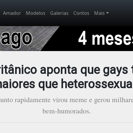
Amador
Modelos
Galerias
Contos
Mais
itânico aponta que gays
aiores que heterossexua
ssunto rapidamente virou meme e gerou milhar
bem-humorados.