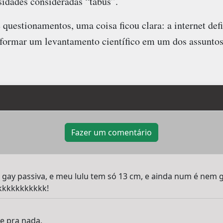
idades consideradas “tabus”.
questionamentos, uma coisa ficou clara: a internet def
sformar um levantamento científico em um dos assunto
Fazer um comentário
 gay passiva, e meu lulu tem só 13 cm, e ainda num é nem gross
kkkkkkkkkkkkk!
ve pra nada,