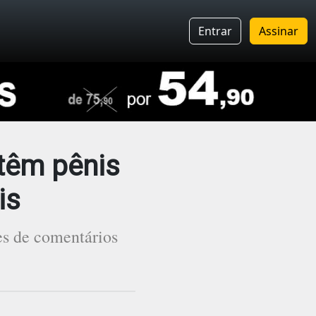
Entrar
Assinar
 têm pênis
is
es de comentários