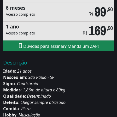
99
6 meses
,90
R$
Acesso completo
169
1 ano
,90
R$
Acesso completo
Dúvidas para assinar? Manda um ZAP!
Descrição
Idade
:
21 anos
Nasceu em
:
São Paulo - SP
Signo
:
Capricórnio
Medidas
:
1,86m de altura e 89kg
Qualidade
:
Determinado
Defeito
:
Chegar sempre atrasado
Comida
:
Pizza
Hobby
:
Musculação