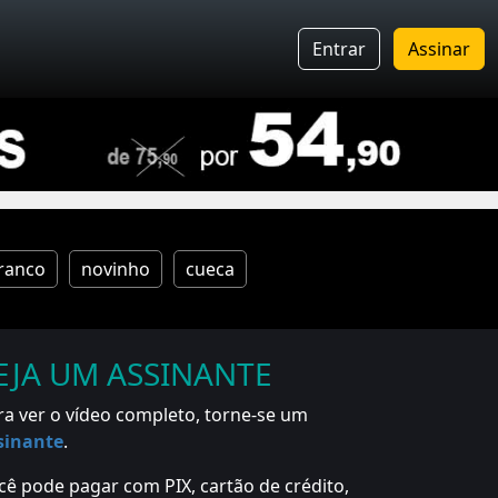
Entrar
Assinar
ranco
novinho
cueca
EJA UM ASSINANTE
ra ver o vídeo completo, torne-se um
sinante
.
cê pode pagar com PIX, cartão de crédito,