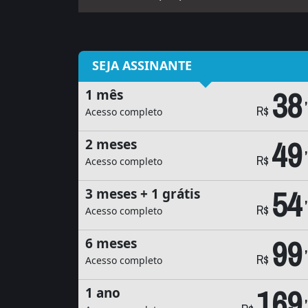
SEJA ASSINANTE
38
1 mês
R$
Acesso completo
49
2 meses
R$
Acesso completo
54
3 meses + 1 grátis
R$
Acesso completo
99
6 meses
R$
Acesso completo
169
1 ano