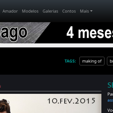
Amador
Modelos
Galerias
Contos
Mais
making of
b
S
s
Pa
as
Vo