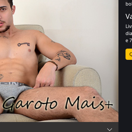
bo
V
Li
di
e 
Q