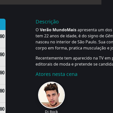
Descrição
O
Verão MundoMais
apresenta um dos
,90
tem 22 anos de idade, é do signo de
Gêm
nasceu no interior de São Paulo. Sua co
corpo em forma, pratica musculação e jo
,90
Recentemente tem aparecido na TV em p
editorais de moda e pretende se candid
,90
Atores nesta cena
,90
,90
Di Rock