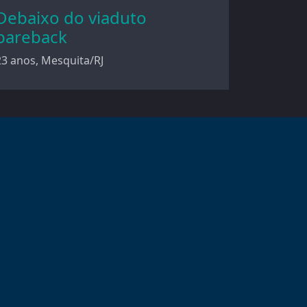
Debaixo do viaduto
bareback
23 anos, Mesquita/RJ