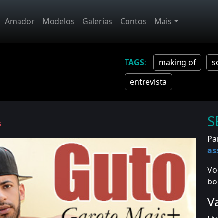
Amador
Modelos
Galerias
Contos
Mais
making of
s
entrevista
S
s
Pa
as
Vo
bo
V