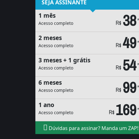
SEJA ASSINANTE
38
1 mês
R$
Acesso completo
49
2 meses
R$
Acesso completo
54
3 meses + 1 grátis
R$
Acesso completo
99
6 meses
R$
Acesso completo
169
1 ano
R$
Acesso completo
Dúvidas para assinar? Manda um ZAP!