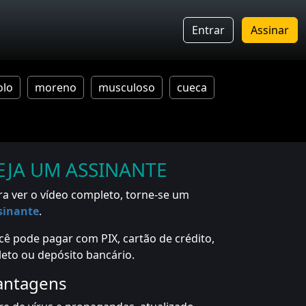
Entrar
Assinar
olo
moreno
musculoso
cueca
EJA UM ASSINANTE
ra ver o vídeo completo, torne-se um
sinante
.
cê pode pagar com PIX, cartão de crédito,
leto ou depósito bancário.
antagens