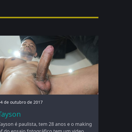
04 de outubro de 2017
Tayson
Tayson é paulista, tem 28 anos e o making
of do ensaio fotográfico tem um video