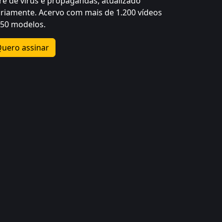
vre de vírus e propagandas, atualizado
ariamente. Acervo com mais de 1.200 vídeos
750 modelos.
uero assinar