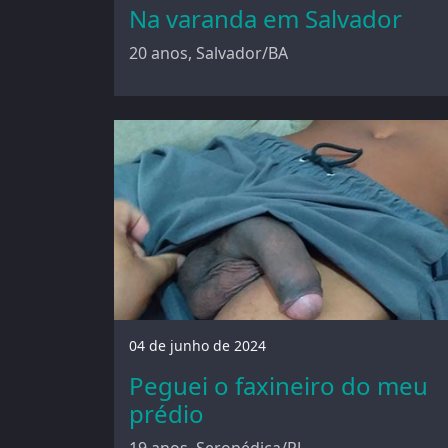
Na varanda em Salvador
20 anos, Salvador/BA
04 de junho de 2024
Peguei o faxineiro do meu
prédio