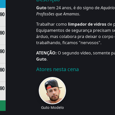
Guto
tem 24 anos, é do signo de
Aquário
,90
Profissões que Amamos
.
Trabalhar como
limpador de vidros
de p
Equipamentos de segurança precisam se
,90
árduo, mas colabora pra deixar o corp
trabalhando, ficamos "nervosos".
,90
ATENÇÃO:
O segundo vídeo, somente pa
Guto
.
Atores nesta cena
,90
,90
Guto Modelo