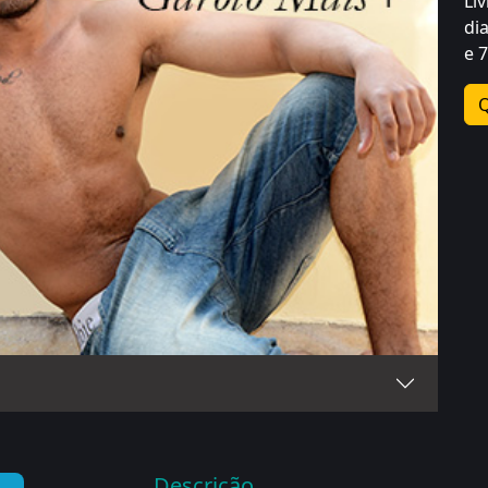
Li
di
e 
Q
Descrição