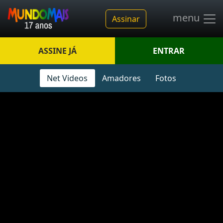
menu
Assinar
ASSINE JÁ
ENTRAR
Net Videos
Amadores
Fotos