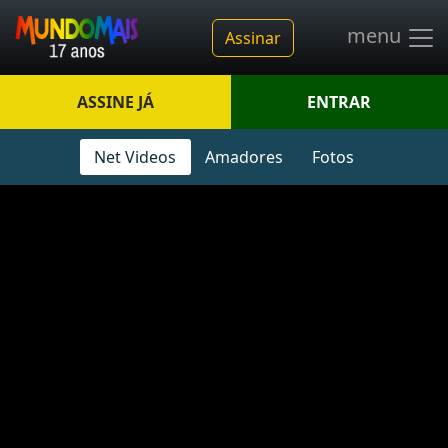
menu
Assinar
ASSINE JÁ
ENTRAR
Net Videos
Amadores
Fotos