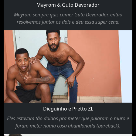
Mayrom & Guto Devorador
Mayrom sempre quis comer Guto Devorador, então
resolvemos juntar os dois e deu essa super cena.
Dieguinho e Pretto ZL
Eles estavam tão doidos pra meter que pularam o muro e
foram meter numa casa abandonada (bareback).