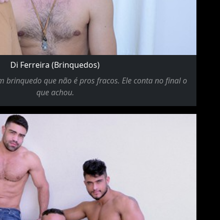
Di Ferreira (Brinquedos)
m brinquedo que não é pros fracos. Ele conta no final o
que achou.