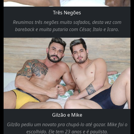
Três Negões
Reunimos três negões muito safados, desta vez com
bareback e muita putaria com César, Italo e Icaro.
Gilzão e Mike
Gilzão pediu um novato pra chupá-lo até gozar. Mike foi o
escolhido. Ele tem 23 anos e é paulista.