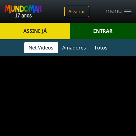
menu
Assinar
ASSINE JÁ
ENTRAR
Net Videos
Amadores
Fotos