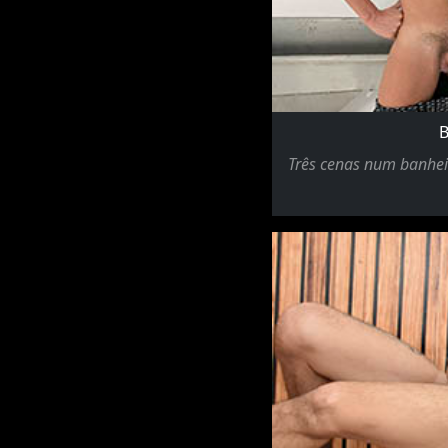
B
Três cenas num banheir