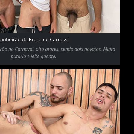
anheirão da Praça no Carnaval
ão no Carnaval, oito atores, sendo dois novatos. Muita
putaria e leite quente.