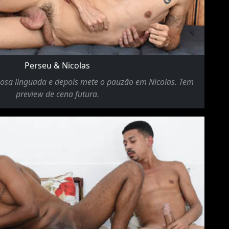
Perseu & Nicolas
iosa linguada e depois mete o pauzão em Nicolas. Tem
preview de cena futura.