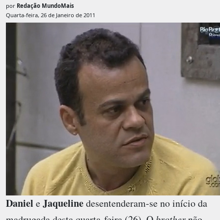
por
Redação MundoMais
Quarta-feira, 26 de Janeiro de 2011
Daniel
Jaqueline
e
desentenderam-se no início da
madrugada desta quarta-feira (26). O
brother
não