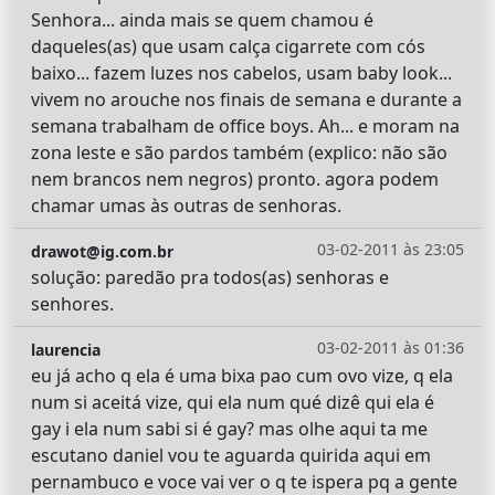
Senhora... ainda mais se quem chamou é
daqueles(as) que usam calça cigarrete com cós
baixo... fazem luzes nos cabelos, usam baby look...
vivem no arouche nos finais de semana e durante a
semana trabalham de office boys. Ah... e moram na
zona leste e são pardos também (explico: não são
nem brancos nem negros) pronto. agora podem
chamar umas às outras de senhoras.
03-02-2011 às 23:05
drawot@ig.com.br
solução: paredão pra todos(as) senhoras e
senhores.
03-02-2011 às 01:36
laurencia
eu já acho q ela é uma bixa pao cum ovo vize, q ela
num si aceitá vize, qui ela num qué dizê qui ela é
gay i ela num sabi si é gay? mas olhe aqui ta me
escutano daniel vou te aguarda quirida aqui em
pernambuco e voce vai ver o q te ispera pq a gente