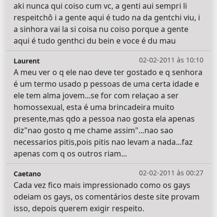
aki nunca qui coiso cum vc, a genti aui sempri li
respeitchô i a gente aqui é tudo na da gentchi viu, i
a sinhora vai la si coisa nu coiso porque a gente
aqui é tudo genthci du bein e voce é du mau
02-02-2011 às 10:10
Laurent
A meu ver o q ele nao deve ter gostado e q senhora
é um termo usado p pessoas de uma certa idade e
ele tem alma jovem...se for com relaçao a ser
homossexual, esta é uma brincadeira muito
presente,mas qdo a pessoa nao gosta ela apenas
diz"nao gosto q me chame assim"...nao sao
necessarios pitis,pois pitis nao levam a nada...faz
apenas com q os outros riam...
02-02-2011 às 00:27
Caetano
Cada vez fico mais impressionado como os gays
odeiam os gays, os comentários deste site provam
isso, depois querem exigir respeito.