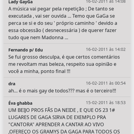
16-02-2011 às 14:08
Lady GayGa
A música vai pegar pela repetição ; De tanto se
executada , vai ser ouvida ... Temo que GaGa se
perca se si e do seu ' próprio caminho ' devido a
essa obcessão ( desnecessária ) de querer fazer
tudo que nem Madonna ...
16-02-2011 às 14:02
Fernando p/ Edu
Se fui grosso desculpa, é que certos comentários
me revoltam mas beleza, respeito sua opinião e
você a minha, ponto final !!!
16-02-2011 às 00:54
dra
ah... é o mais gay de todos??? mas é o terceiro!!!
15-02-2011 às 18:53
Éva ghabba
UM BEIJO PROS FÃS DA NEIDE , E QUE OS 23 1#
LUGARES DE GAGA SIRVA DE EXEMPLO PRA
"CANTORA" APRENDER A CANTAR AO VIVO
,OFEREÇO OS GRAMYS DA GAGA PARA TODOS OS