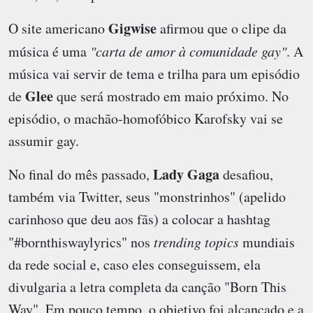
Gigwise
O site americano
afirmou que o clipe da
música é uma
"carta de amor à comunidade gay"
. A
música vai servir de tema e trilha para um episódio
Glee
de
que será mostrado em maio próximo. No
episódio, o machão-homofóbico Karofsky vai se
assumir gay.
Lady Gaga
No final do mês passado,
desafiou,
também via Twitter, seus "monstrinhos" (apelido
carinhoso que deu aos fãs) a colocar a hashtag
"#bornthiswaylyrics" nos
trending topics
mundiais
da rede social e, caso eles conseguissem, ela
divulgaria a letra completa da canção "Born This
Way". Em pouco tempo, o objetivo foi alcançado e a