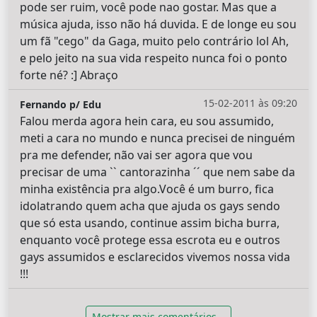
pode ser ruim, você pode nao gostar. Mas que a
música ajuda, isso não há duvida. E de longe eu sou
um fã "cego" da Gaga, muito pelo contrário lol Ah,
e pelo jeito na sua vida respeito nunca foi o ponto
forte né? :] Abraço
15-02-2011 às 09:20
Fernando p/ Edu
Falou merda agora hein cara, eu sou assumido,
meti a cara no mundo e nunca precisei de ninguém
pra me defender, não vai ser agora que vou
precisar de uma `` cantorazinha ´´ que nem sabe da
minha existência pra algo.Você é um burro, fica
idolatrando quem acha que ajuda os gays sendo
que só esta usando, continue assim bicha burra,
enquanto você protege essa escrota eu e outros
gays assumidos e esclarecidos vivemos nossa vida
!!!
Mostrar mais comentários...