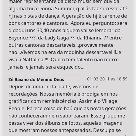
maior representante da disco music sem duvida
alguma foi a Donna Summer, q aliás faz sucesso até
hj nas pistas de dança. A geração de hj é carente de
bons cantores e cantoras...Agora eu pergunto; será
q daqui uns 30,40 anos alguem vai se lembrar da
Beyonce ???, da Lady Gaga ??, da Rhianna ?? entre
outras cantoras descartaveis...provavelmente
nao...Vivemos na era da modinha descartavel !!..e
viva a Naftalina !!!. Quem tem talento nao morre
jamais, e jamais sera esquecido....
01-03-2011 às 18:59
Zé Baiano do Menino Deus
Depois de uma certa idade, vivemos de
recordações. Nossa memória é pródiga em nos
gratificar com reminiscências. Assim é o Village
People. Parece coisa de baú que as novas gerações
não conheceram nem saborearam. Esse grupo me
passa viver dos álbuns de fotos, aquelas imagens
que mostram nossos antepassados. Desculpa se