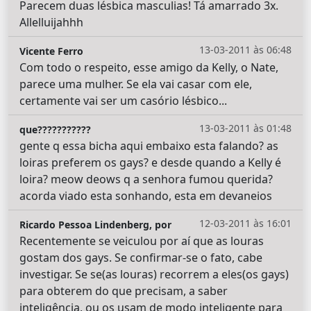
Parecem duas lésbica masculias! Tá amarrado 3x.
Allelluijahhh
13-03-2011 às 06:48
Vicente Ferro
Com todo o respeito, esse amigo da Kelly, o Nate,
parece uma mulher. Se ela vai casar com ele,
certamente vai ser um casório lésbico...
13-03-2011 às 01:48
que???????????
gente q essa bicha aqui embaixo esta falando? as
loiras preferem os gays? e desde quando a Kelly é
loira? meow deows q a senhora fumou querida?
acorda viado esta sonhando, esta em devaneios
12-03-2011 às 16:01
Ricardo Pessoa Lindenberg, por
Recentemente se veiculou por aí que as louras
gostam dos gays. Se confirmar-se o fato, cabe
investigar. Se se(as louras) recorrem a eles(os gays)
para obterem do que precisam, a saber
inteligência, ou os usam de modo inteligente para