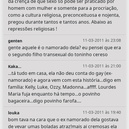
da crença de que sexo só pode ser praticado por
homem com mulher e somente para a procriação,
como a cultura religiosa, preconceituosa e nojenta,
pregou durante tantos e tantos anos. Abaixo as
repressões religiosas !
11-03-2011 às 23:08
genten
gente aquele é o namorado dela? eu pensei que era
o segundo filho transexual do toninho cereso
11-03-2011 às 21:00
Kaka...
...tá tudo em casa, ela não deu conta do gay (ex-
namorado) e agora vem com esta história...digo em
família: Kelly, Luke, Ozzy, Madonna...affff. Lourdes
Maria fuja enquanto há tempo...o povinho
bagaceira...digo povinho farofa....
11-03-2011 às 19:40
louka
bom tava na cara que o ex namorado dela gostava
de vevar umas boladas atraz!mais ai cremosas ela