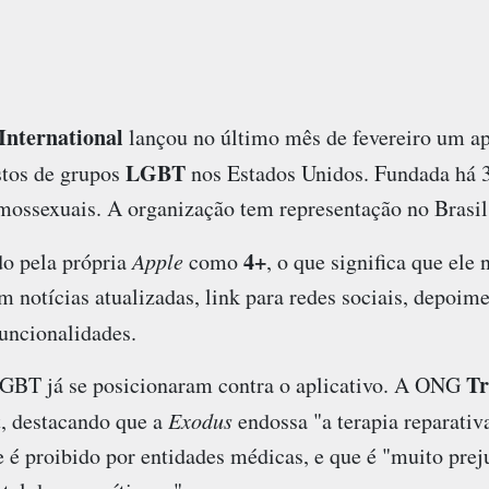
International
lançou no último mês de fevereiro um ap
LGBT
stos de grupos
nos Estados Unidos. Fundada há 
mossexuais. A organização tem representação no Brasil
4+
ado pela própria
Apple
como
, o que significa que ele
m notícias atualizadas, link para redes sociais, depoime
funcionalidades.
Tr
 LGBT já se posicionaram contra o aplicativo. A ONG
t, destacando que a
Exodus
endossa "a terapia reparati
e é proibido por entidades médicas, e que é "muito preju