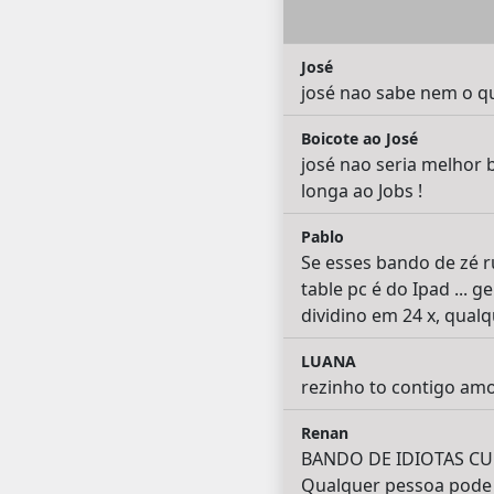
José
josé nao sabe nem o qu
Boicote ao José
josé nao seria melhor 
longa ao Jobs !
Pablo
Se esses bando de zé r
table pc é do Ipad ...
dividino em 24 x, qual
LUANA
rezinho to contigo a
Renan
BANDO DE IDIOTAS CULPA
Qualquer pessoa pode p