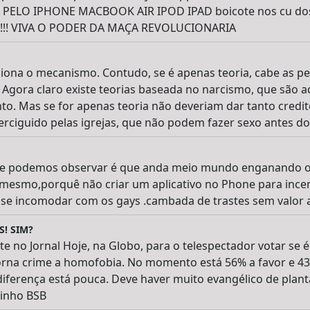
PELO IPHONE MACBOOK AIR IPOD IPAD boicote nos cu dos
 !!!! VIVA O PODER DA MAÇA REVOLUCIONARIA
iona o mecanismo. Contudo, se é apenas teoria, cabe as pes
. Agora claro existe teorias baseada no narcismo, que são
nto. Mas se for apenas teoria não deveriam dar tanto credit
ciguido pelas igrejas, que não podem fazer sexo antes do
e podemos observar é que anda meio mundo enganando o 
mesmo,porquê não criar um aplicativo no Phone para incent
 se incomodar com os gays .cambada de trastes sem valor 
! SIM?
 no Jornal Hoje, na Globo, para o telespectador votar se é
orna crime a homofobia. No momento está 56% a favor e 43
diferença está pouca. Deve haver muito evangélico de plan
inho BSB