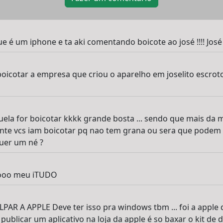
e é um iphone e ta aki comentando boicote ao josé !!!! Jo
boicotar a empresa que criou o aparelho em joselito escroto
uela for boicotar kkkk grande bosta ... sendo que mais da
 gente vcs iam boicotar pq nao tem grana ou sera que pode
quer um né ?
mooo meu iTUDO
R A APPLE Deve ter isso pra windows tbm ... foi a apple qu
ublicar um aplicativo na loja da apple é so baxar o kit de 