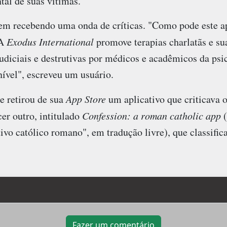
al de suas vítimas."
vem recebendo uma onda de críticas. "Como pode este ap
 A
Exodus International
promove terapias charlatãs e su
udiciais e destrutivas por médicos e acadêmicos da psic
nível", escreveu um usuário.
e retirou de sua
App Store
um aplicativo que criticava 
cer outro, intitulado
Confession: a roman catholic app
(
ivo católico romano", em tradução livre), que classifi
Fazer um comentário