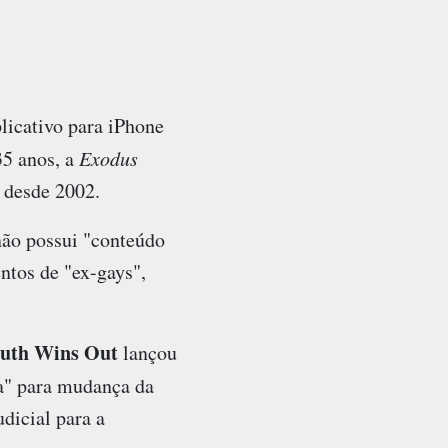
licativo para iPhone
35 anos, a
Exodus
 desde 2002.
 não possui "conteúdo
ntos de "ex-gays",
uth Wins Out
lançou
va" para mudança da
dicial para a