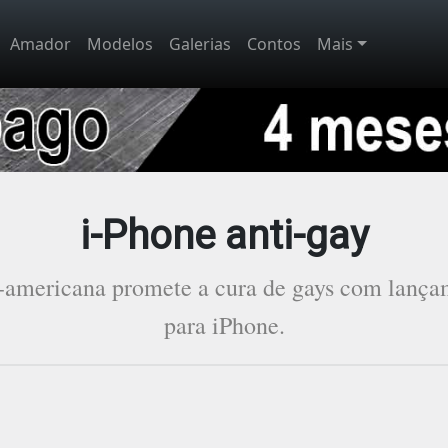
Amador
Modelos
Galerias
Contos
Mais
i-Phone anti-gay
-americana promete a cura de gays com lançam
para iPhone.