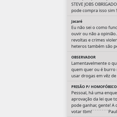
STEVE JOBS OBRIGADO 
pode compra isso sim
Jacaré
Eu não sei o como func
ouvir ou não a opinião
revoltas e crimes viole
heteros também são per
OBSERVADOR
Lamentavelmente o qu
quem quer ou é burro 
usar drogas em vêz de
PRISÃO P/ HOMOFÓBICOS
Pessoal, há uma enquete
aprovação da lei que t
pode ganhar, gente! A 
votar tbm!¨¨¨¨¨¨¨Paul