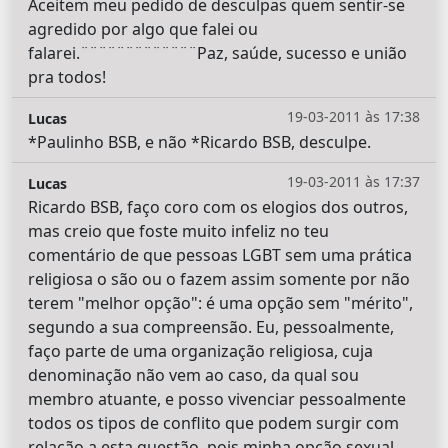
Aceitem meu pedido de desculpas quem sentir-se
agredido por algo que falei ou
falarei.¨¨¨¨¨¨¨¨¨¨¨¨¨Paz, saúde, sucesso e união
pra todos!
19-03-2011 às 17:38
Lucas
*Paulinho BSB, e não *Ricardo BSB, desculpe.
19-03-2011 às 17:37
Lucas
Ricardo BSB, faço coro com os elogios dos outros,
mas creio que foste muito infeliz no teu
comentário de que pessoas LGBT sem uma prática
religiosa o são ou o fazem assim somente por não
terem "melhor opção": é uma opção sem "mérito",
segundo a sua compreensão. Eu, pessoalmente,
faço parte de uma organização religiosa, cuja
denominação não vem ao caso, da qual sou
membro atuante, e posso vivenciar pessoalmente
todos os tipos de conflito que podem surgir com
relação a esta questão, pois minha opção sexual