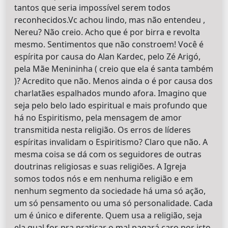
tantos que seria impossível serem todos
reconhecidos.Vc achou lindo, mas não entendeu ,
Nereu? Não creio. Acho que é por birra e revolta
mesmo. Sentimentos que não constroem! Você é
espírita por causa do Alan Kardec, pelo Zé Arigó,
pela Mãe Menininha ( creio que ela é santa também
)? Acredito que não. Menos ainda o é por causa dos
charlatães espalhados mundo afora. Imagino que
seja pelo belo lado espiritual e mais profundo que
há no Espiritismo, pela mensagem de amor
transmitida nesta religião. Os erros de líderes
espíritas invalidam o Espiritismo? Claro que não. A
mesma coisa se dá com os seguidores de outras
doutrinas religiosas e suas religiões. A Igreja
somos todos nós e em nenhuma religião e em
nenhum segmento da sociedade há uma só ação,
um só pensamento ou uma só personalidade. Cada
um é único e diferente. Quem usa a religião, seja
ela qual for, pra praticar o mal pagará caro por isto,