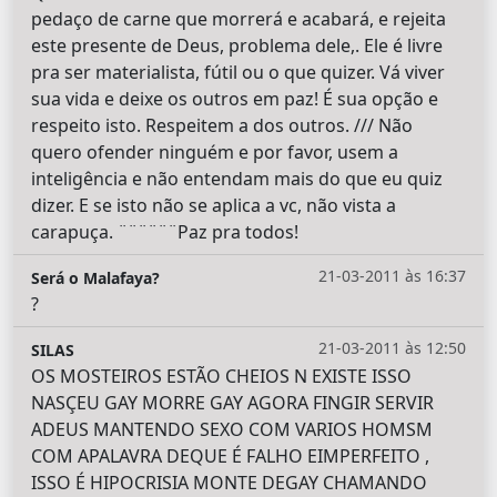
pedaço de carne que morrerá e acabará, e rejeita
este presente de Deus, problema dele,. Ele é livre
pra ser materialista, fútil ou o que quizer. Vá viver
sua vida e deixe os outros em paz! É sua opção e
respeito isto. Respeitem a dos outros. /// Não
quero ofender ninguém e por favor, usem a
inteligência e não entendam mais do que eu quiz
dizer. E se isto não se aplica a vc, não vista a
carapuça. ¨¨¨¨¨¨Paz pra todos!
21-03-2011 às 16:37
Será o Malafaya?
?
21-03-2011 às 12:50
SILAS
OS MOSTEIROS ESTÃO CHEIOS N EXISTE ISSO
NASÇEU GAY MORRE GAY AGORA FINGIR SERVIR
ADEUS MANTENDO SEXO COM VARIOS HOMSM
COM APALAVRA DEQUE É FALHO EIMPERFEITO ,
ISSO É HIPOCRISIA MONTE DEGAY CHAMANDO