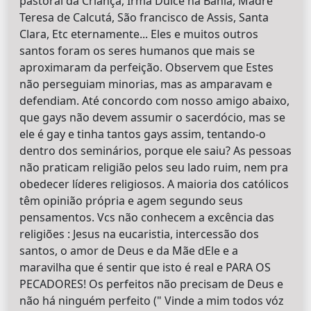
pastoral da Criança, Irmã Dulce na Bahia, Madre
Teresa de Calcutá, São francisco de Assis, Santa
Clara, Etc eternamente... Eles e muitos outros
santos foram os seres humanos que mais se
aproximaram da perfeição. Observem que Estes
não perseguiam minorias, mas as amparavam e
defendiam. Até concordo com nosso amigo abaixo,
que gays não devem assumir o sacerdócio, mas se
ele é gay e tinha tantos gays assim, tentando-o
dentro dos seminários, porque ele saiu? As pessoas
não praticam religião pelos seu lado ruim, nem pra
obedecer líderes religiosos. A maioria dos católicos
têm opinião própria e agem segundo seus
pensamentos. Vcs não conhecem a excência das
religiões : Jesus na eucaristia, intercessão dos
santos, o amor de Deus e da Mãe dEle e a
maravilha que é sentir que isto é real e PARA OS
PECADORES! Os perfeitos não precisam de Deus e
não há ninguém perfeito (" Vinde a mim todos vóz