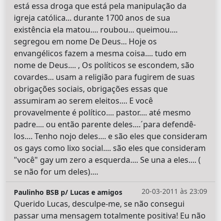
está essa droga que está pela manipulação da
igreja católica... durante 1700 anos de sua
existência ela matou.... roubou... queimou....
segregou em nome De Deus... Hoje os
envangélicos fazem a mesma coisa.... tudo em
nome de Deus.... , Os políticos se escondem, são
covardes... usam a religião para fugirem de suas
obrigações sociais, obrigações essas que
assumiram ao serem eleitos.... E você
provavelmente é político.... pastor.... até mesmo
padre.... ou então parente deles....´para defendê-
los.... Tenho nojo deles.... e são eles que consideram
os gays como lixo social.... são eles que consideram
"você" gay um zero a esquerda.... Se una a eles.... (
se não for um deles)....
20-03-2011 às 23:09
Paulinho BSB p/ Lucas e amigos
Querido Lucas, desculpe-me, se não consegui
passar uma mensagem totalmente positiva! Eu não