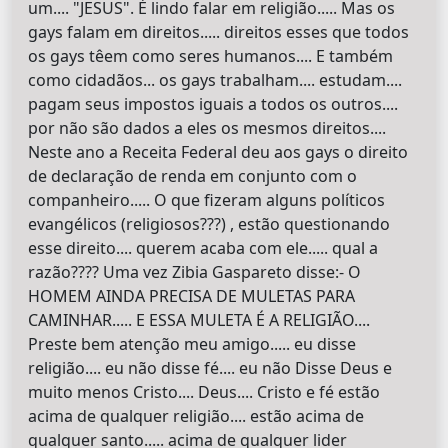
um.... "JESUS". É lindo falar em religião..... Mas os
gays falam em direitos..... direitos esses que todos
os gays têem como seres humanos.... E também
como cidadãos... os gays trabalham.... estudam....
pagam seus impostos iguais a todos os outros....
por não são dados a eles os mesmos direitos....
Neste ano a Receita Federal deu aos gays o direito
de declaração de renda em conjunto com o
companheiro..... O que fizeram alguns políticos
evangélicos (religiosos???) , estão questionando
esse direito.... querem acaba com ele..... qual a
razão???? Uma vez Zibia Gaspareto disse:- O
HOMEM AINDA PRECISA DE MULETAS PARA
CAMINHAR..... E ESSA MULETA É A RELIGIÃO....
Preste bem atenção meu amigo..... eu disse
religião.... eu não disse fé.... eu não Disse Deus e
muito menos Cristo.... Deus.... Cristo e fé estão
acima de qualquer religião.... estão acima de
qualquer santo..... acima de qualquer lider