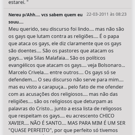
estarei. "
22-03-2011 às 08:23
Nereu p/Ahh.... vcs sabem quem eu
souu....
Meu querido, seu discurso foi lindo.... mas não são
os gays que lutam contra as religiões.... É o papa
que ataca os gays, ele diz claramente que os gays
são doentes.... São os pastores que atacam os
gays... veja Silas Malafaia... São os políticos
evangélicos que atacam os gays.... veja Bolsonaro...
Marcelo Crivela.... entre outros.... Os gays só se
defendem.... O seu discurso não serve para mim....
mas eu visto a carapuça... pelo fato de me ofender
com as acusações dos religiosos.... mas não das
religiões.... são os religiosos que deturpam as
palavras do Cristo... junto a essa lista de religosos
que respeitam os gays.... eu acrescento CHICO
XAVIER.... NÃO É SANTO.... MAS PARA MIM É UM SER
"QUASE PERFEITO", por que perfeito só tivemos