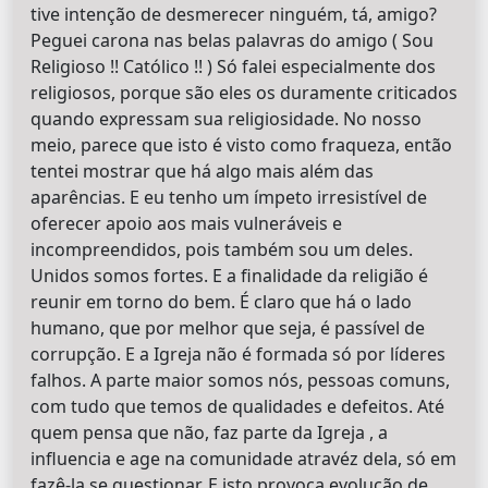
tive intenção de desmerecer ninguém, tá, amigo?
Peguei carona nas belas palavras do amigo ( Sou
Religioso !! Católico !! ) Só falei especialmente dos
religiosos, porque são eles os duramente criticados
quando expressam sua religiosidade. No nosso
meio, parece que isto é visto como fraqueza, então
tentei mostrar que há algo mais além das
aparências. E eu tenho um ímpeto irresistível de
oferecer apoio aos mais vulneráveis e
incompreendidos, pois também sou um deles.
Unidos somos fortes. E a finalidade da religião é
reunir em torno do bem. É claro que há o lado
humano, que por melhor que seja, é passível de
corrupção. E a Igreja não é formada só por líderes
falhos. A parte maior somos nós, pessoas comuns,
com tudo que temos de qualidades e defeitos. Até
quem pensa que não, faz parte da Igreja , a
influencia e age na comunidade atravéz dela, só em
fazê-la se questionar. E isto provoca evolução de