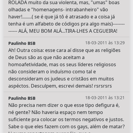
ROLADA muito da sua violenta, mas, "umas" boas
olhadas e "homenagens- intrabanheiro" vão
haver!........( se é que já tô é atrasado e a coisa já
tenha é um alfabeto de códigos pra algo mais)--------
------ ALÁ, MEU BOM ALÁ...TIRA-LHES A CEGUEIRA!
18-03-2011 às 13:29
Paulinho BSB
Ah! Outra coisa: esse cara aí disse que as religiões
de Deus são as que não aceitam a
homoafetividade, mas os seus líderes religiosos
não consideram o induísmo como tal e
desconsideram os judeus e cristãos em muitos
aspéctos. Desculpem, escrevi demais! rsrsrsrs
18-03-2011 às 13:21
Paulinho BSB
Não precisa nem dizer o que esse tipo defigura é,
né gente? Não haveria espaço nem tempo
suficiente pra colocar os termos negativos e justos.
Sabe o que eles fazem com os gays, além de matar?