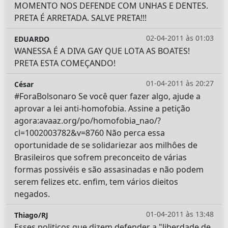
MOMENTO NOS DEFENDE COM UNHAS E DENTES.
PRETA É ARRETADA. SALVE PRETA!!!
02-04-2011 às 01:03
EDUARDO
WANESSA É A DIVA GAY QUE LOTA AS BOATES!
PRETA ESTA COMEÇANDO!
01-04-2011 às 20:27
César
#ForaBolsonaro Se você quer fazer algo, ajude a
aprovar a lei anti-homofobia. Assine a petição
agora:avaaz.org/po/homofobia_nao/?
cl=1002003782&v=8760 Não perca essa
oportunidade de se solidariezar aos milhôes de
Brasileiros que sofrem preconceito de várias
formas possivéis e são assasinadas e não podem
serem felizes etc. enfim, tem vários dieitos
negados.
01-04-2011 às 13:48
Thiago/RJ
Esses politicos que dizem defender a "liberdade de