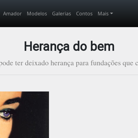
Amador
Modelos
Galerias
Contos
Mais
Herança do bem
 pode ter deixado herança para fundações qu