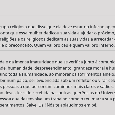
upo religioso que disse que ela deve estar no inferno ape
onta que essa mulher dedicou sua vida a ajudar o próximo,
religiões e os religiosos dedicam as suas vidas a arrecadar d
 e o preconceito. Quem vai pro céu e quem vai pro inferno, 
dade e da imensa imaturidade que se verifica junto à comu
de, humanidade, despreeendimento, grandeza moral e hum
alho toda a Humanidade, ao minorar os sofrimentos alheio
bir num palco, ser evidenciada sob um refletor ou virar cel
s pessoas a que percorram caminhos mais claros e sadios, a
o deves ter sido recebida nas outras querências do Univer
essoa que desenvolve um trabalho como o teu marca sua 
entimentos. Salve, Liz ! Nós te aplaudimos em pé.