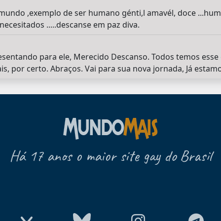
mundo ,exemplo de ser humano génti,l amavél, doce ...hum
ecesitados .....descanse em paz diva.
resentando para ele, Merecido Descanso. Todos temos esse d
is, por certo. Abraços. Vai para sua nova jornada, Já esta
Há 17 anos o maior site gay do Brasil