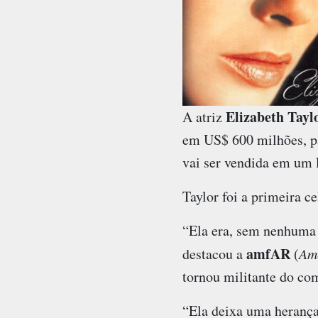
Elizabeth Tayl
A atriz
em US$ 600 milhões, pa
vai ser vendida em um l
Taylor foi a primeira 
“Ela era, sem nenhuma 
amfAR
destacou a
(
Ame
tornou militante do co
“Ela deixa uma herança