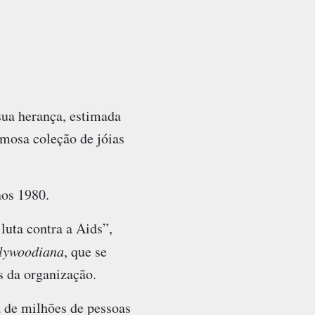
sua herança, estimada
mosa coleção de jóias
nos 1980.
uta contra a Aids”,
lywoodiana
, que se
s da organização.
 de milhões de pessoas