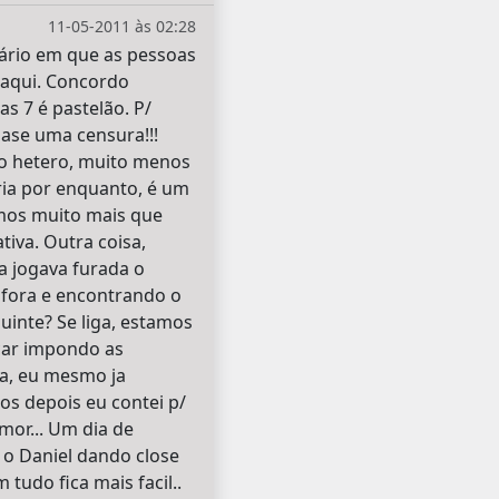
11-05-2011 às 02:28
ntário em que as pessoas
o aqui. Concordo
s 7 é pastelão. P/
uase uma censura!!!
xo hetero, muito menos
ria por enquanto, é um
mos muito mais que
iva. Outra coisa,
ma jogava furada o
 fora e encontrando o
uinte? Se liga, estamos
icar impondo as
na, eu mesmo ja
os depois eu contei p/
mor... Um dia de
 o Daniel dando close
 tudo fica mais facil..