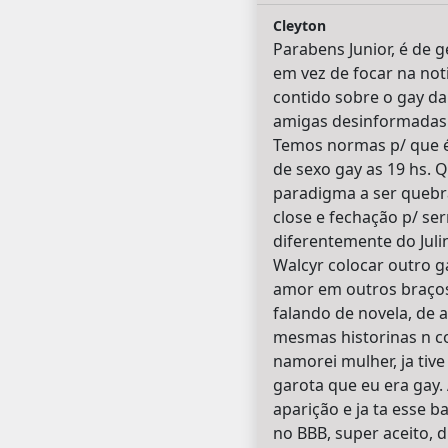
Cleyton
Parabens Junior, é de g
em vez de focar na noti
contido sobre o gay da
amigas desinformadas ex
Temos normas p/ que é 
de sexo gay as 19 hs. 
paradigma a ser quebr
close e fechação p/ se
diferentemente do Julin
Walcyr colocar outro 
amor em outros braços.
falando de novela, de 
mesmas historinas n co
namorei mulher, ja tiv
garota que eu era gay. 
aparição e ja ta esse 
no BBB, super aceito, d