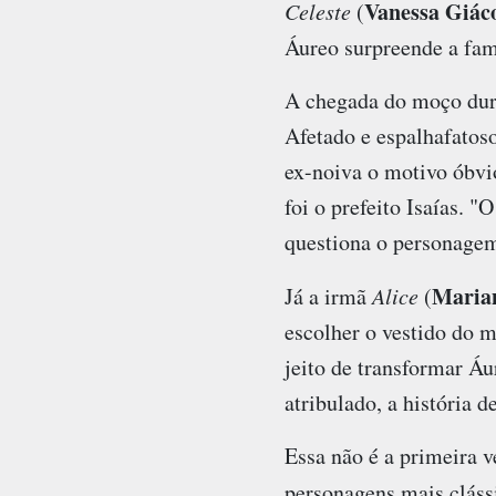
Vanessa Giá
Celeste
(
Áureo surpreende a famí
A chegada do moço dura
Afetado e espalhafatos
ex-noiva o motivo óbvio
foi o prefeito Isaías. 
questiona o personagem
Maria
Já a irmã
Alice
(
escolher o vestido do 
jeito de transformar Áu
atribulado, a história d
Essa não é a primeira v
personagens mais clássi