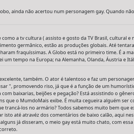
obo, ainda não acertou num personagem gay. Quando não 
como a tv cultura ( assisto e gosto da TV Brasil, cultural 
imento germânico, estão as produções globais. Até tentar
haram fraquíssimas. A Globo está no primeiro time. É a ma
uei um tempo na Europa; na Alemanha, Olanda, Áustria e Itál
excelente, também. O ator é talentoso e faz um personagem
usar ", promovendo riso, já que é a função de um humorísti
a com baixarias, beijões e pegação? Está assistindo o gêner
ons que o MumdoMais exibe. É muita cegueira alguém ser c
que trancá-los no armário? Todos sabemos muito bem que e
isto até atravéz dos comentários de baixo calão, aqui nest
alguns já disseram, o meio gay está muito chato, com ess
correto.