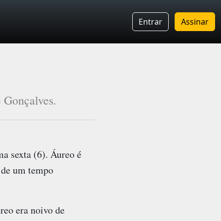
Entrar
Assinar
 Gonçalves.
a sexta (6).
Áureo
é
is de um tempo
ureo era noivo de