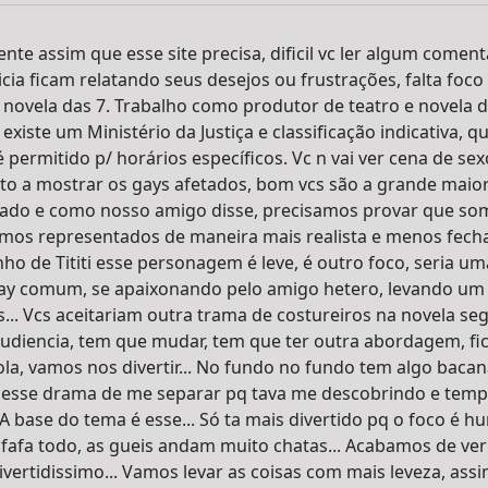
ente assim que esse site precisa, dificil vc ler algum come
cia ficam relatando seus desejos ou frustrações, falta foc
 novela das 7. Trabalho como produtor de teatro e novela da
iste um Ministério da Justiça e classificação indicativa, q
permitido p/ horários específicos. Vc n vai ver cena de se
Qto a mostrar os gays afetados, bom vcs são a grande maio
ado e como nosso amigo disse, precisamos provar que so
rmos representados de maneira mais realista e menos fechat
ho de Tititi esse personagem é leve, é outro foco, seria u
gay comum, se apaixonando pelo amigo hetero, levando um
.. Vcs aceitariam outra trama de costureiros na novela seg
audiencia, tem que mudar, tem que ter outra abordagem, f
la, vamos nos divertir... No fundo no fundo tem algo baca
e esse drama de me separar pq tava me descobrindo e temp
A base do tema é esse... Só ta mais divertido pq o foco é hu
bafafa todo, as gueis andam muito chatas... Acabamos de ver
ivertidissimo... Vamos levar as coisas com mais leveza, assim