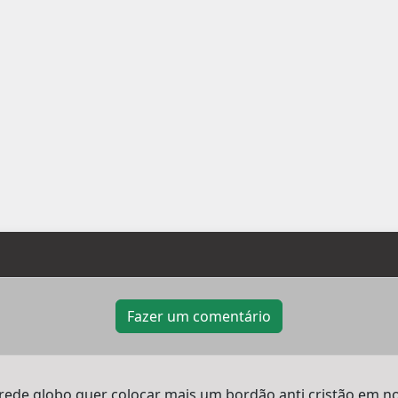
Fazer um comentário
rede globo quer colocar mais um bordão anti cristão em no