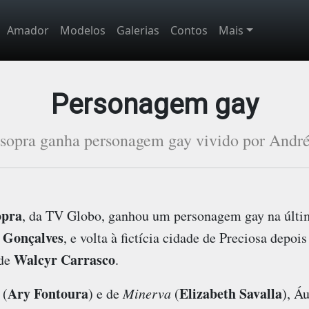
Amador
Modelos
Galerias
Contos
Mais
Personagem gay
sopra ganha personagem gay vivido por André
opra
, da TV Globo, ganhou um personagem gay na últim
 Gonçalves
, e volta à fictícia cidade de Preciosa depo
Walcyr Carrasco
 de
.
Ary Fontoura
Elizabeth Savalla
(
) e de
Minerva
(
), Á