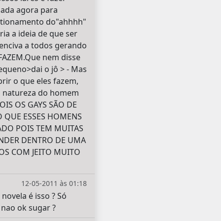
nada agora para
estionamento do"ahhhh"
ia a ideia de que ser
fenciva a todos gerando
FAZEM.Que nem disse
pequeno>dai o jô > - Mas
rir o que eles fazem,
i a natureza do homem
OIS OS GAYS SÃO DE
O QUE ESSES HOMENS
ADO POIS TEM MUITAS
CONDER DENTRO DE UMA
OS COM JEITO MUITO
12-05-2011 às 01:18
novela é isso ? Só
 nao ok sugar ?