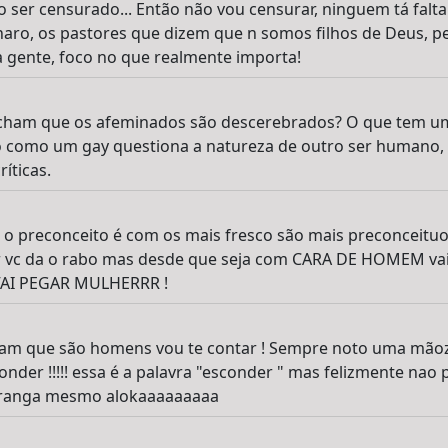
o ser censurado... Então não vou censurar, ninguem tá falt
naro, os pastores que dizem que n somos filhos de Deus, 
 gente, foco no que realmente importa!
cham que os afeminados são descerebrados? O que tem um
 como um gay questiona a natureza de outro ser humano,
ríticas.
o preconceito é com os mais fresco são mais preconceituos
r vc da o rabo mas desde que seja com CARA DE HOMEM vai 
 VAI PEGAR MULHERRR !
ham que são homens vou te contar ! Sempre noto uma mãozi
nder !!!!! essa é a palavra "esconder " mas felizmente nao
franga mesmo alokaaaaaaaaa