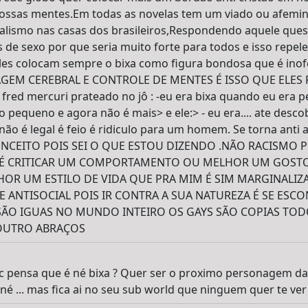
ossas mentes.Em todas as novelas tem um viado ou afemi
alismo nas casas dos brasileiros,Respondendo aquele qu
de sexo por que seria muito forte para todos e isso repeler
 eles colocam sempre o bixa como figura bondosa que é ino
VAGEM CEREBRAL E CONTROLE DE MENTES É ISSO QUE ELES 
 fred mercuri prateado no jô : -eu era bixa quando eu era 
pequeno e agora não é mais> e ele:> - eu era.... ate descob
ão é legal é feio é ridiculo para um homem. Se torna ant
ONCEITO POIS SEI O QUE ESTOU DIZENDO .NÃO RACISMO P
O É CRITICAR UM COMPORTAMENTO OU MELHOR UM GOST
R UM ESTILO DE VIDA QUE PRA MIM É SIM MARGINALIZ
 E ANTISOCIAL POIS IR CONTRA A SUA NATUREZA É SE ES
SÃO IGUAS NO MUNDO INTEIRO OS GAYS SÃO COPIAS TOD
OUTRO ABRAÇOS
 pensa que é né bixa ? Quer ser o proximo personagem da 
né ... mas fica ai no seu sub world que ninguem quer te ver