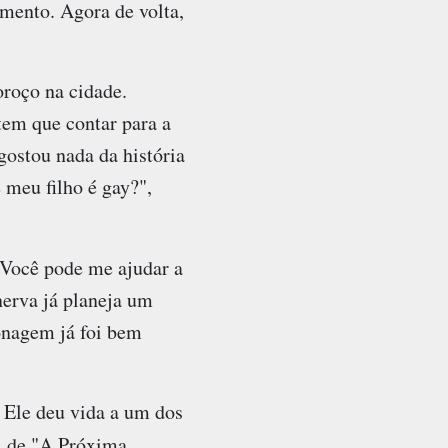
amento. Agora de volta,
oroço na cidade.
tem que contar para a
gostou nada da história
 meu filho é gay?",
 "Você pode me ajudar a
nerva já planeja um
sonagem já foi bem
 Ele deu vida a um dos
, de "A Próxima