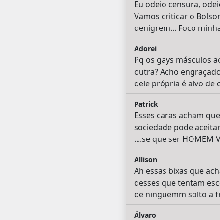
Eu odeio censura, odei
Vamos criticar o Bolso
denigrem... Foco minha
Adorei
Pq os gays másculos a
outra? Acho engraçado
dele própria é alvo de c
Patrick
Esses caras acham que 
sociedade pode aceita
....se que ser HOMEM
Allison
Ah essas bixas que ac
desses que tentam esco
de ninguemm solto a 
Álvaro