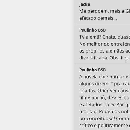
Jacko
Me perdoem, mais a Gl
afetado demais...
Paulinho BSB
TV alemã? Chata, quase 
No melhor do entreten
os próprios alemães ac
diversificada. Obs: fiq
Paulinho BSB
A novela é de humor e 
alguns dizem, " pra ca
risadas. Quer ver caus
filme pornô, desses b
e afetados na tv. Por 
montão. Podemos notar 
preconceituoso! Como 
crítico e politicamente 