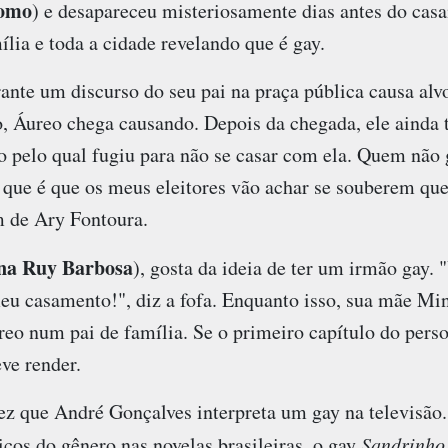
como
) e desapareceu misteriosamente dias antes do cas
lia e toda a cidade revelando que é gay.
nte um discurso do seu pai na praça pública causa alv
o, Áureo chega causando. Depois da chegada, ele ainda 
 pelo qual fugiu para não se casar com ela. Quem não 
"O que é que os meus eleitores vão achar se souberem que
 de Ary Fontoura.
na Ruy Barbosa
), gosta da ideia de ter um irmão gay.
meu casamento!", diz a fofa. Enquanto isso, sua mãe Mi
reo num pai de família. Se o primeiro capítulo do per
eve render.
ez que André Gonçalves interpreta um gay na televisão.
cos do gênero nas novelas brasileiras, o gay
Sandrinho