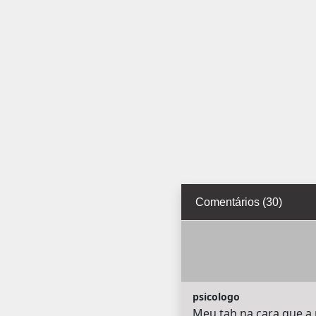
Comentários (30)
psicologo
Meu tah na cara que a 