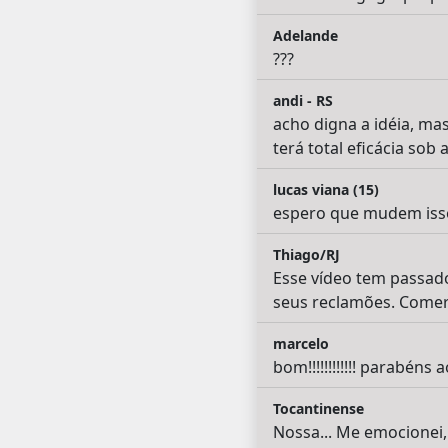
Adelande
???
andi - RS
acho digna a idéia, ma
terá total eficácia so
lucas viana (15)
espero que mudem isso
Thiago/RJ
Esse vídeo tem passado
seus reclamões. Comerc
marcelo
bom!!!!!!!!!!!! parabén
Tocantinense
Nossa... Me emocionei,