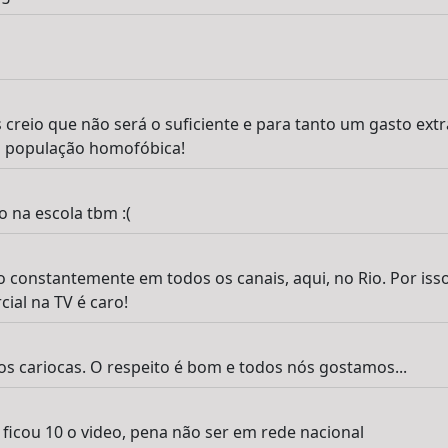
s creio que não será o suficiente e para tanto um gasto ext
b a população homofóbica!
 na escola tbm :(
 constantemente em todos os canais, aqui, no Rio. Por isso
ial na TV é caro!
s aos cariocas. O respeito é bom e todos nós gostamos...
 ficou 10 o video, pena não ser em rede nacional