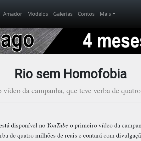
Amador
Modelos
Galerias
Contos
Mais
Rio sem Homofobia
o vídeo da campanha, que teve verba de quatro 
stá disponível no
YouTube
o primeiro vídeo da campa
erba de quatro milhões de reais e contará com divulgaç