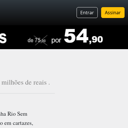
Entrar
Assinar
milhões de reais .
nha
Rio Sem
ão em cartazes,