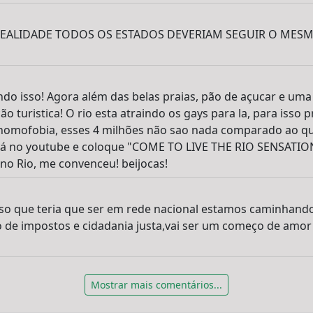
!! NA REALIDADE TODOS OS ESTADOS DEVERIAM SEGUIR O ME
endo isso! Agora além das belas praias, pão de açucar e uma
o turistica! O rio esta atraindo os gays para la, para isso 
homofobia, esses 4 milhões não sao nada comparado ao qu
vá no youtube e coloque "COME TO LIVE THE RIO SENSATION
 no Rio, me convenceu! beijocas!
so que teria que ser em rede nacional estamos caminhando 
 de impostos e cidadania justa,vai ser um começo de am
Mostrar mais comentários...