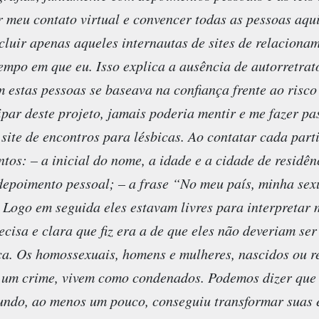
r meu contato virtual e convencer todas as pessoas aqui
cluir apenas aqueles internautas de sites de relaciona
mpo em que eu. Isso explica a ausência de autorretrat
m estas pessoas se baseava na confiança frente ao risc
par deste projeto, jamais poderia mentir e me fazer pa
ite de encontros para lésbicas. Ao contatar cada part
os: – a inicial do nome, a idade e a cidade de residên
depoimento pessoal; – a frase “No meu país, minha se
Logo em seguida eles estavam livres para interpretar 
isa e clara que fiz era a de que eles não deveriam ser
ça. Os homossexuais, homens e mulheres, nascidos ou r
 um crime, vivem como condenados. Podemos dizer que 
undo, ao menos um pouco, conseguiu transformar suas 