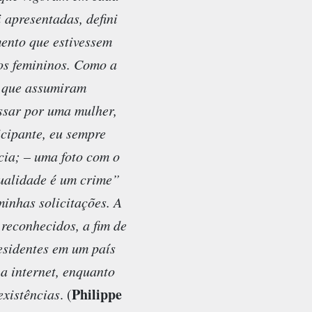
 apresentadas, defini
mento que estivessem
os femininos. Como a
o que assumiram
ssar por uma mulher,
icipante, eu sempre
cia; – uma foto com o
xualidade é um crime”
minhas solicitações. A
 reconhecidos, a fim de
esidentes em um país
a internet, enquanto
Philippe
existências
. (