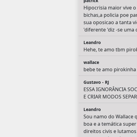
patrick
Hipocrisia maior vive 
bichas,a policia poe 
sua oposicao a tanta v
'diferente 'diz -se uma
Leandro
Hehe, te amo tbm piro
wallace
bebe te amo pirokinha
Gustavo - RJ
ESSA IGNORÂNCIA SOC
E CRIAR MODOS SEPAR
Leandro
Sou namo do Wallace q
boa e a temática super
direitos civis e lutam