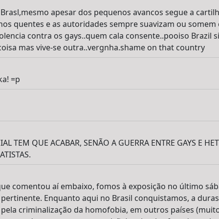
o Brasl,mesmo apesar dos pequenos avancos segue a cartil
panos quentes e as autoridades sempre suavizam ou somem
iolencia contra os gays..quem cala consente..pooiso Brazil 
 coisa mas vive-se outra..vergnha.shame on that country
ka! =p
IAL TEM QUE ACABAR, SENÃO A GUERRA ENTRE GAYS E HE
ATISTAS.
ue comentou aí embaixo, fomos à exposição no último sáb
 pertinente. Enquanto aqui no Brasil conquistamos, a duras
os pela criminalização da homofobia, em outros países (muit