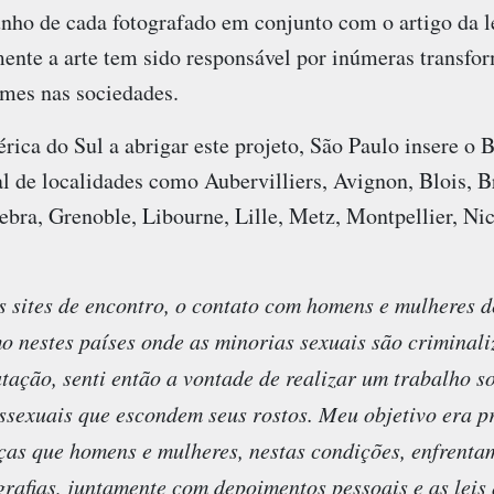
o de cada fotografado em conjunto com o artigo da lei
mente a arte tem sido responsável por inúmeras transfo
mes nas sociedades.
ica do Sul a abrigar este projeto, São Paulo insere o B
al de localidades como Aubervilliers, Avignon, Blois, 
ra, Grenoble, Libourne, Lille, Metz, Montpellier, Nice
s sites de encontro, o contato com homens e mulheres d
 nestes países onde as minorias sexuais são criminaliz
ação, senti então a vontade de realizar um trabalho so
ssexuais que escondem seus rostos. Meu objetivo era 
ças que homens e mulheres, nestas condições, enfrenta
grafias, juntamente com depoimentos pessoais e as lei