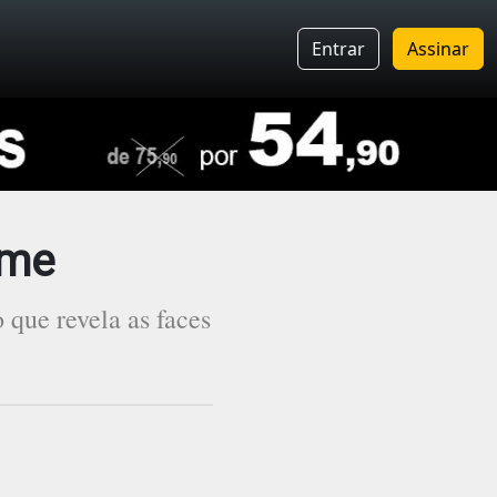
Entrar
Assinar
ime
 que revela as faces