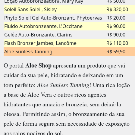
Loção Autobronzeadora, Mary Kay
R$ 50,00
Soleil Sans Soleil, Sisley
R$ 320,00
Phyto Soleil Gel Auto-Bronzant, Phytoervas
R$ 20,00
Fluido Autobronzeante, L'Occitane
R$ 90,00
Gelée Auto-Bronzante, Clarins
R$ 90,00
Flash Bronzer Jambes, Lancôme
R$ 110,00
Aloe Sunless Tanning
R$ 59,90
Aloe Shop
O portal
apresenta um produto que vai
cuidar da sua pele, hidratando e deixando em um
tom perfeito:
Aloe Sunless Tanning
! Uma rica loção
a base de Aloe Vera e outros ricos agentes
hidratantes que amacia e bronzeia, sem deixá-la
oleosa. Permitindo assim, o bronzeamento da sua
pele de forma segura sem necessidade de exposição
aos raios nocivos do sol.