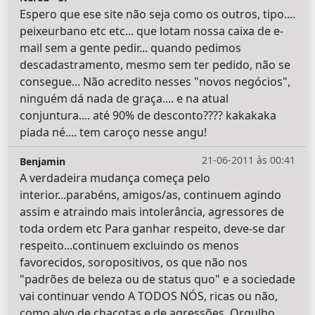
Espero que ese site não seja como os outros, tipo....
peixeurbano etc etc... que lotam nossa caixa de e-
mail sem a gente pedir... quando pedimos
descadastramento, mesmo sem ter pedido, não se
consegue... Não acredito nesses "novos negócios",
ninguém dá nada de graça.... e na atual
conjuntura.... até 90% de desconto???? kakakaka
piada né.... tem caroço nesse angu!
21-06-2011 às 00:41
Benjamin
A verdadeira mudança começa pelo
interior...parabéns, amigos/as, continuem agindo
assim e atraindo mais intolerância, agressores de
toda ordem etc Para ganhar respeito, deve-se dar
respeito...continuem excluindo os menos
favorecidos, soropositivos, os que não nos
"padrões de beleza ou de status quo" e a sociedade
vai continuar vendo A TODOS NÓS, ricas ou não,
como alvo de chacotas e de agressões. Orgulho