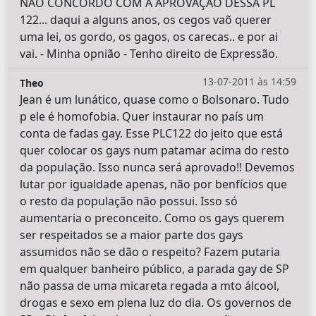
NÃO CONCORDO COM A APROVAÇÃO DESSA PL
122... daqui a alguns anos, os cegos vaõ querer
uma lei, os gordo, os gagos, os carecas.. e por ai
vai. - Minha opnião - Tenho direito de Expressão.
13-07-2011 às 14:59
Theo
Jean é um lunático, quase como o Bolsonaro. Tudo
p ele é homofobia. Quer instaurar no país um
conta de fadas gay. Esse PLC122 do jeito que está
quer colocar os gays num patamar acima do resto
da população. Isso nunca será aprovado!! Devemos
lutar por igualdade apenas, não por benfícios que
o resto da população não possui. Isso só
aumentaria o preconceito. Como os gays querem
ser respeitados se a maior parte dos gays
assumidos não se dão o respeito? Fazem putaria
em qualquer banheiro público, a parada gay de SP
não passa de uma micareta regada a mto álcool,
drogas e sexo em plena luz do dia. Os governos de