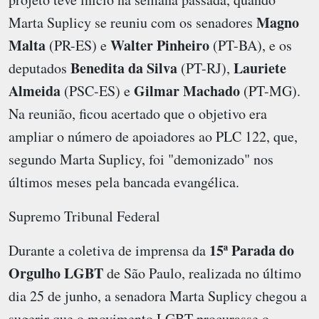
Magno
Marta Suplicy se reuniu com os senadores
Malta
Walter Pinheiro
(PR-ES) e
(PT-BA), e os
Benedita da Silva
Lauriete
deputados
(PT-RJ),
Almeida
Gilmar Machado
(PSC-ES) e
(PT-MG).
Na reunião, ficou acertado que o objetivo era
ampliar o número de apoiadores ao PLC 122, que,
segundo Marta Suplicy, foi "demonizado" nos
últimos meses pela bancada evangélica.
Supremo Tribunal Federal
15ª Parada do
Durante a coletiva de imprensa da
Orgulho LGBT
de São Paulo, realizada no último
dia 25 de junho, a senadora Marta Suplicy chegou a
sugerir que o movimento LGBT procurasse o